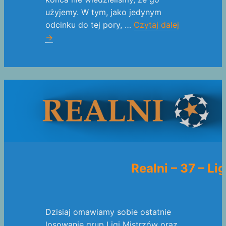
użyjemy. W tym, jako jedynym
odcinku do tej pory, …
Czytaj dalej
→
Realni – 37 – L
Dzisiaj omawiamy sobie ostatnie
losowanie grup Ligi Mistrzów oraz