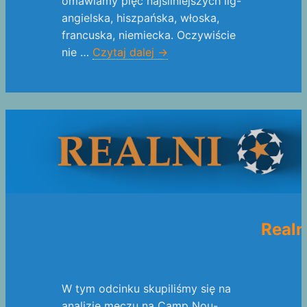
omawiamy pięć najsilniejszych lig-
angielska, hiszpańska, włoska,
francuska, niemiecka. Oczywiście
nie …
Czytaj dalej
→
Realni
W tym odcinku skupiliśmy się na
analizie meczu na Camp Nou-