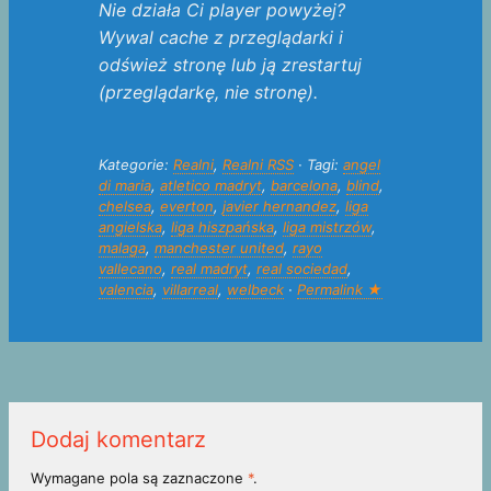
Nie działa Ci player powyżej?
Wywal cache z przeglądarki i
odśwież stronę lub ją zrestartuj
(przeglądarkę, nie stronę).
Kategorie:
Realni
,
Realni RSS
· Tagi:
angel
di maria
,
atletico madryt
,
barcelona
,
blind
,
chelsea
,
everton
,
javier hernandez
,
liga
angielska
,
liga hiszpańska
,
liga mistrzów
,
malaga
,
manchester united
,
rayo
vallecano
,
real madryt
,
real sociedad
,
valencia
,
villarreal
,
welbeck
·
Permalink ★
Dodaj komentarz
Wymagane pola są zaznaczone
*
.