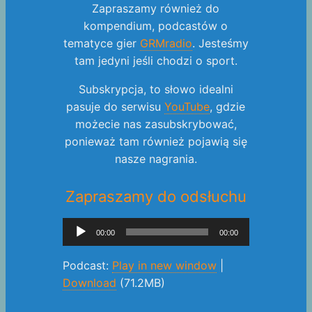
Zapraszamy również do
kompendium, podcastów o
tematyce gier
GRMradio
. Jesteśmy
tam jedyni jeśli chodzi o sport.
Subskrypcja, to słowo idealni
pasuje do serwisu
YouTube
, gdzie
możecie nas zasubskrybować,
ponieważ tam również pojawią się
nasze nagrania.
Zapraszamy do odsłuchu
Odtwarzacz
00:00
00:00
plików
dźwiękowych
Podcast:
Play in new window
|
Download
(71.2MB)