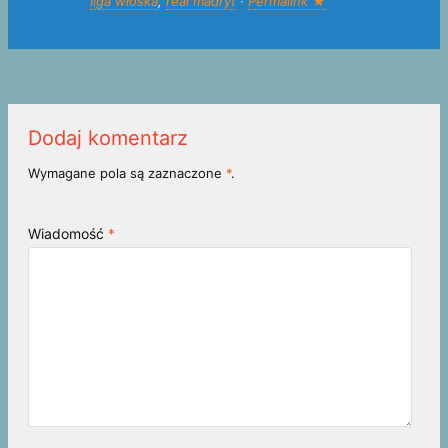
liga włoska
,
real madryt
·
Permalink ★
Dodaj komentarz
Wymagane pola są zaznaczone
*
.
Wiadomość
*