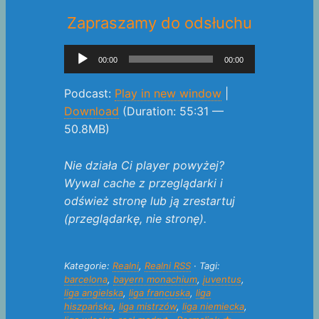
Zapraszamy do odsłuchu
Odtwarzacz
00:00
00:00
plików
dźwiękowych
Podcast:
Play in new window
|
Download
(Duration: 55:31 —
50.8MB)
Nie działa Ci player powyżej?
Wywal cache z przeglądarki i
odśwież stronę lub ją zrestartuj
(przeglądarkę, nie stronę).
Kategorie:
Realni
,
Realni RSS
· Tagi:
barcelona
,
bayern monachium
,
juventus
,
liga angielska
,
liga francuska
,
liga
hiszpańska
,
liga mistrzów
,
liga niemiecka
,