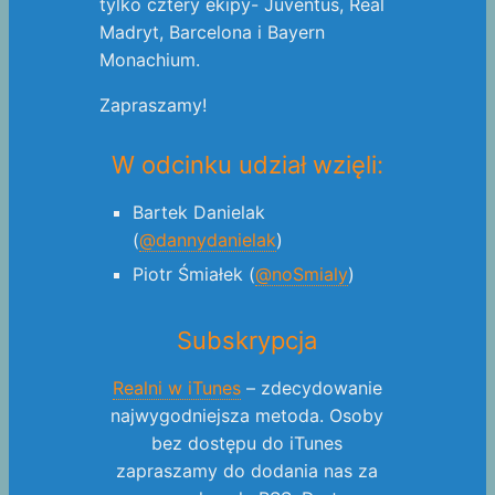
tylko cztery ekipy- Juventus, Real
Madryt, Barcelona i Bayern
Monachium.
Zapraszamy!
W odcinku udział wzięli:
Bartek Danielak
(
@dannydanielak
)
Piotr Śmiałek (
@noSmialy
)
Subskrypcja
Realni w iTunes
– zdecydowanie
najwygodniejsza metoda. Osoby
bez dostępu do iTunes
zapraszamy do dodania nas za