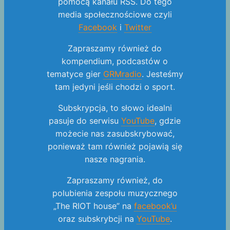
pomocą kanału RSS. Do tego
media społecznościowe czyli
Facebook
i
Twitter
Zapraszamy również do
kompendium, podcastów o
tematyce gier
GRMradio
. Jesteśmy
tam jedyni jeśli chodzi o sport.
Subskrypcja, to słowo idealni
pasuje do serwisu
YouTube
, gdzie
możecie nas zasubskrybować,
ponieważ tam również pojawią się
nasze nagrania.
Zapraszamy również, do
polubienia zespołu muzycznego
„The RIOT house” na
facebook’u
oraz subskrybcji na
YouTube
.