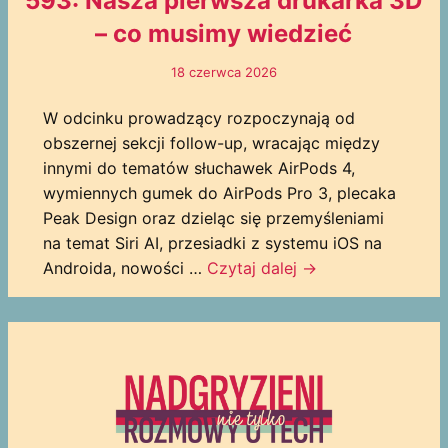
593: Nasza pierwsza drukarka 3D
– co musimy wiedzieć
18 czerwca 2026
W odcinku prowadzący rozpoczynają od
obszernej sekcji follow-up, wracając między
innymi do tematów słuchawek AirPods 4,
wymiennych gumek do AirPods Pro 3, plecaka
Peak Design oraz dzieląc się przemyśleniami
na temat Siri AI, przesiadki z systemu iOS na
Androida, nowości …
Czytaj dalej
→