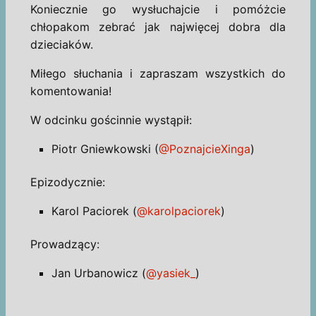
Koniecznie go wysłuchajcie i pomóżcie
chłopakom zebrać jak najwięcej dobra dla
dzieciaków.
Miłego słuchania i zapraszam wszystkich do
komentowania!
W odcinku gościnnie wystąpił:
Piotr Gniewkowski (
@PoznajcieXinga
)
Epizodycznie:
Karol Paciorek (
@karolpaciorek
)
Prowadzący:
Jan Urbanowicz (
@yasiek_
)