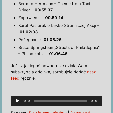
Bernard Herrmann – Theme from Taxi
Driver –
00:55:37
Zapowiedzi –
00:59:14
Karol Paciorek o Lekko Stronniczej Akcji –
01:02:03
Pożegnanie-
01:05:26
Bruce Springsteen „Streets of Philadephia”
– Philadelphia –
01:06:46
Jeśli z jakiegoś powodu nie działa Wam
subskrypcja odcinka, spróbujcie dodać
nasz
feed
ręcznie.
Odtwarzacz
00:00
00:00
plików
dźwiękowych