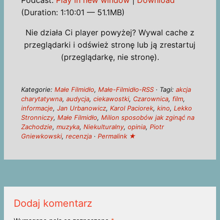
Podcast:
Play in new window
|
Download
(Duration: 1:10:01 — 51.1MB)
Nie działa Ci player powyżej? Wywal cache z
przeglądarki i odśwież stronę lub ją zrestartuj
(przeglądarkę, nie stronę).
Kategorie:
Małe Filmidło
,
Małe-Filmidło-RSS
· Tagi:
akcja
charytatywna
,
audycja
,
ciekawostki
,
Czarownica
,
film
,
informacje
,
Jan Urbanowicz
,
Karol Paciorek
,
kino
,
Lekko
Stronniczy
,
Małe Filmidło
,
Milion sposobów jak zginąć na
Zachodzie
,
muzyka
,
Niekulturalny
,
opinia
,
Piotr
Gniewkowski
,
recenzja
·
Permalink ★
Dodaj komentarz