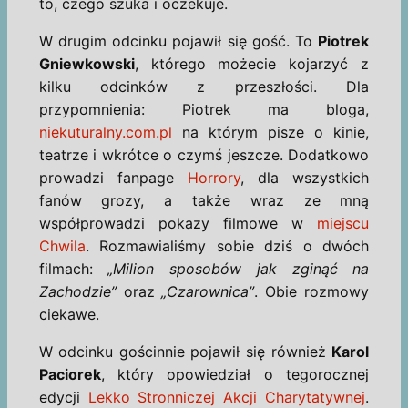
to, czego szuka i oczekuje.
W drugim odcinku pojawił się gość. To
Piotrek
Gniewkowski
, którego możecie kojarzyć z
kilku odcinków z przeszłości. Dla
przypomnienia: Piotrek ma bloga,
niekuturalny.com.pl
na którym pisze o kinie,
teatrze i wkrótce o czymś jeszcze. Dodatkowo
prowadzi fanpage
Horrory
, dla wszystkich
fanów grozy, a także wraz ze mną
współprowadzi pokazy filmowe w
miejscu
Chwila
. Rozmawialiśmy sobie dziś o dwóch
filmach:
„Milion sposobów jak zginąć na
Zachodzie”
oraz
„Czarownica”
. Obie rozmowy
ciekawe.
W odcinku gościnnie pojawił się również
Karol
Paciorek
, który opowiedział o tegorocznej
edycji
Lekko Stronniczej Akcji Charytatywnej
.