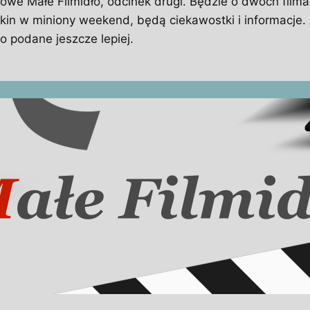
Nowe Małe Filmidło, odcinek drugi. Będzie o dwóch filma
kin w miniony weekend, będą ciekawostki i informacje.
o podane jeszcze lepiej.