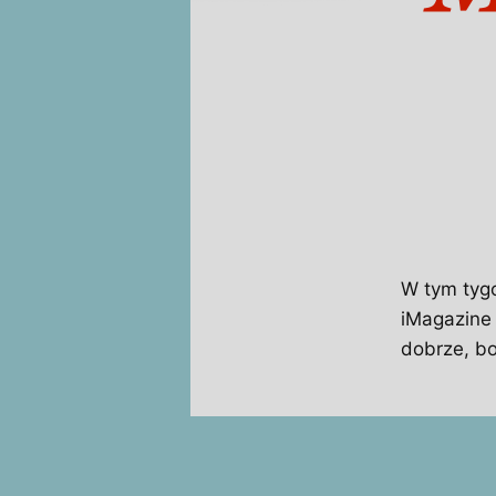
W tym tygo
iMagazine 
dobrze, bo