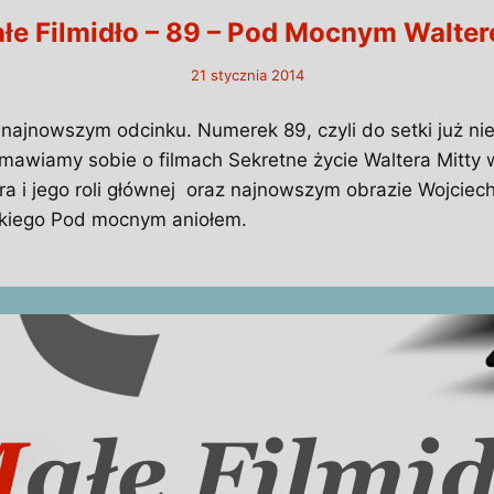
łe Filmidło – 89 – Pod Mocnym Walte
21 stycznia 2014
 najnowszym odcinku. Numerek 89, czyli do setki już ni
mawiamy sobie o filmach Sekretne życie Waltera Mitty w
era i jego roli głównej oraz najnowszym obrazie Wojciec
iego Pod mocnym aniołem.