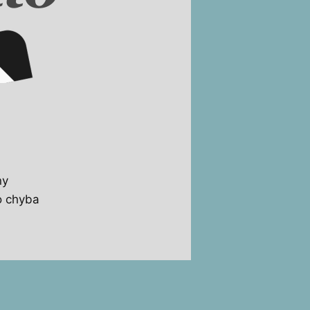
ny
o chyba