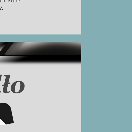
ch, które
 A