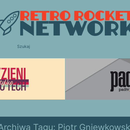
Szukaj
Archiwa Tagu:
Piotr Gniewkowsk