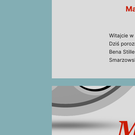
Ma
Witajcie w
Dziś poroz
Bena Still
Smarzowsk