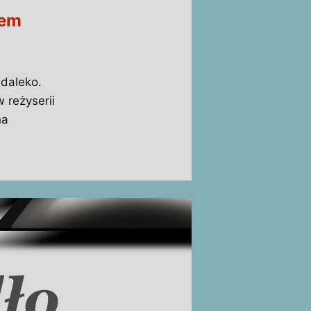
rem
edaleko.
 reżyserii
ha