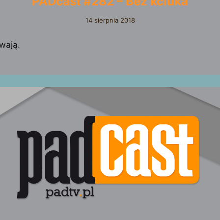
PADcast #282 – Bez kciuka
14 sierpnia 2018
wają.