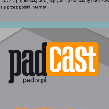
2077 z prędkością odbijających się od ściany pociskó
się przez polski internet.