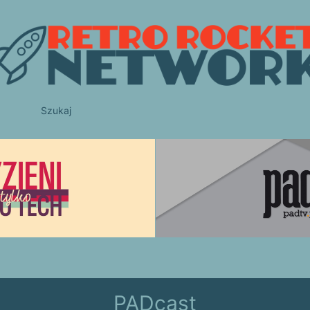
Szukaj
PADcast