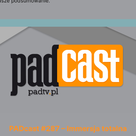
asze podsumowanie.
PADcast #287 – Immersja totalna