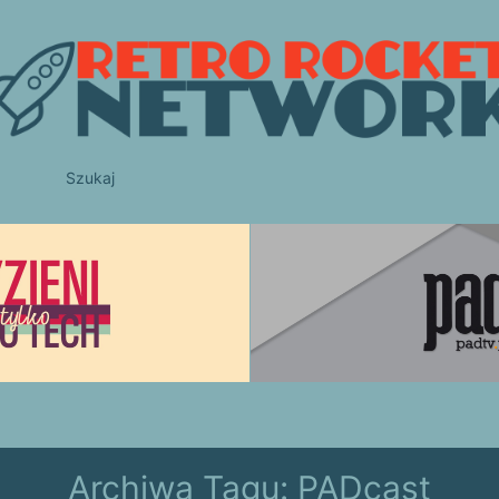
Szukaj
Archiwa Tagu:
PADcast