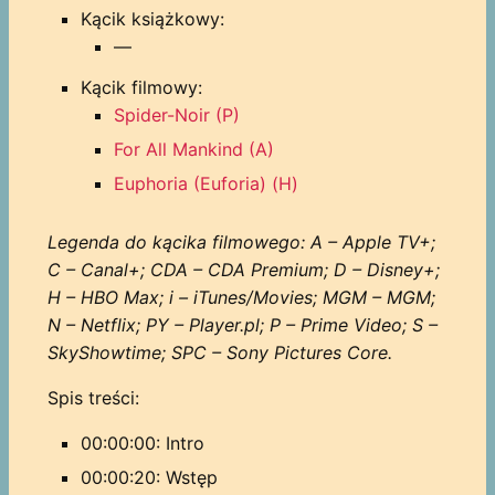
Kącik książkowy:
—
Kącik filmowy:
Spider-Noir (P)
For All Mankind (A)
Euphoria (Euforia) (H)
Legenda do kącika filmowego: A – Apple TV+;
C – Canal+; CDA – CDA Premium; D – Disney+;
H – HBO Max; i – iTunes/Movies; MGM – MGM;
N – Netflix; PY – Player.pl; P – Prime Video; S –
SkyShowtime; SPC – Sony Pictures Core.
Spis treści:
00:00:00: Intro
00:00:20: Wstęp