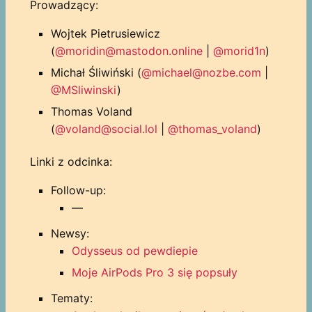
Prowadzący:
Wojtek Pietrusiewicz
(
@moridin@mastodon.online
|
@morid1n
)
Michał Śliwiński (
@michael@nozbe.com
|
@MSliwinski
)
Thomas Voland
(
@voland@social.lol
|
@thomas_voland
)
Linki z odcinka:
Follow-up:
—
Newsy:
Odysseus od pewdiepie
Moje AirPods Pro 3 się popsuły
Tematy: