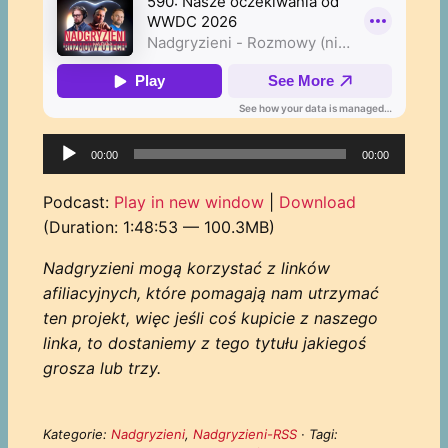
Odtwarzacz
00:00
00:00
plików
dźwiękowych
Podcast:
Play in new window
|
Download
(Duration: 1:48:53 — 100.3MB)
Nadgryzieni mogą korzystać z linków
afiliacyjnych, które pomagają nam utrzymać
ten projekt, więc jeśli coś kupicie z naszego
linka, to dostaniemy z tego tytułu jakiegoś
grosza lub trzy.
Kategorie:
Nadgryzieni
,
Nadgryzieni-RSS
· Tagi: