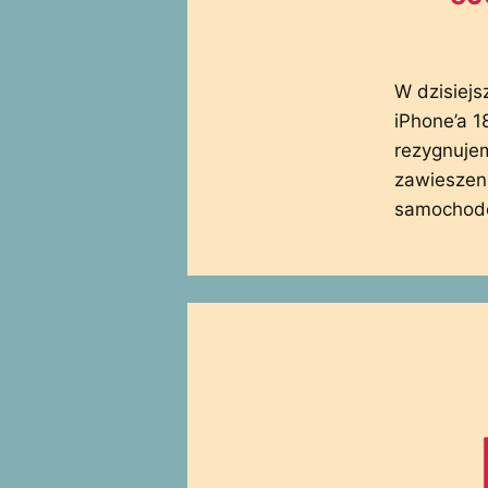
W dzisiej
iPhone’a 18
rezygnuje
zawieszeni
samochod