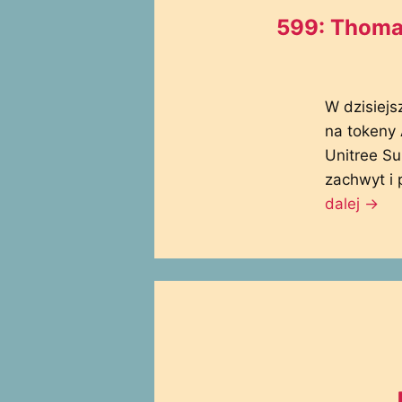
599: Thomas
W dzisiejs
na tokeny A
Unitree S
zachwyt i
dalej
→