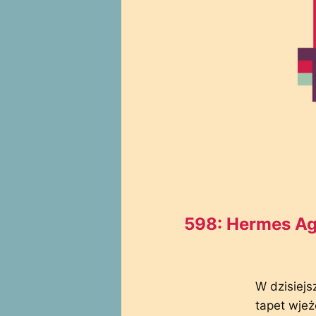
598: Hermes Age
W dzisiejs
tapet wje