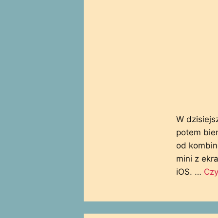
W dzisiejs
potem bier
od kombin
mini z ekr
iOS. …
Czy