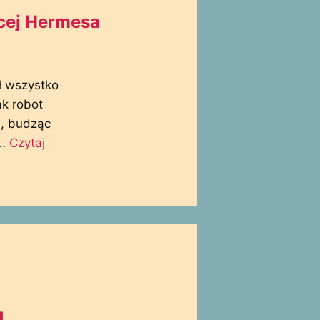
ęcej Hermesa
ł wszystko
ak robot
h, budząc
 …
Czytaj