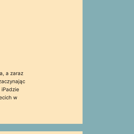
a, a zaraz
zaczynając
 iPadzie
ecich w