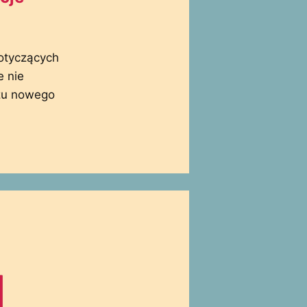
otyczących
e nie
ażu nowego