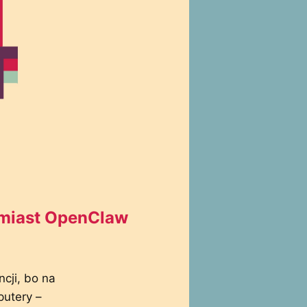
zamiast OpenClaw
ncji, bo na
putery –