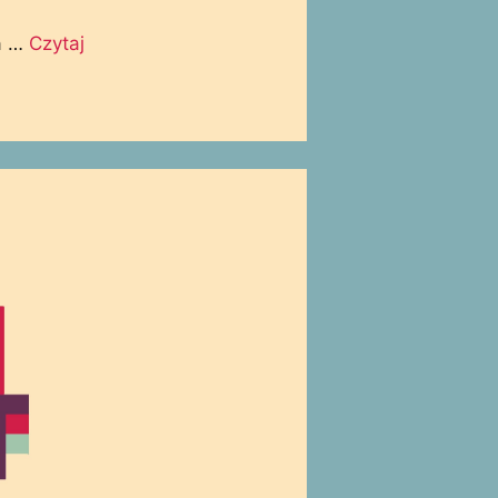
na …
Czytaj