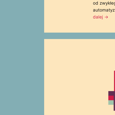
od zwykłe
automatyz
dalej
→