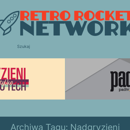
Szukaj
Archiwa Tagu:
Nadgryzieni