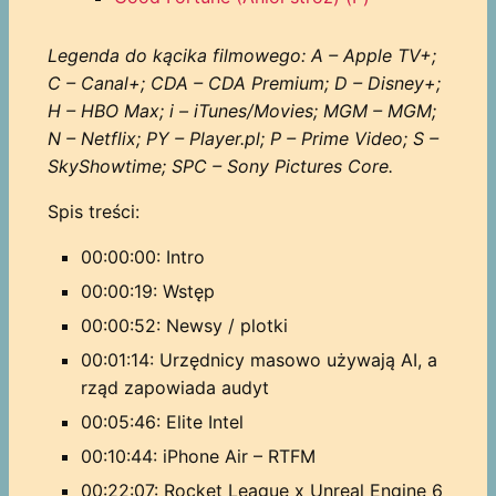
Legenda do kącika filmowego: A – Apple TV+;
C – Canal+; CDA – CDA Premium; D – Disney+;
H – HBO Max; i – iTunes/Movies; MGM – MGM;
N – Netflix; PY – Player.pl; P – Prime Video; S –
SkyShowtime; SPC – Sony Pictures Core.
Spis treści:
00:00:00: Intro
00:00:19: Wstęp
00:00:52: Newsy / plotki
00:01:14: Urzędnicy masowo używają AI, a
rząd zapowiada audyt
00:05:46: Elite Intel
00:10:44: iPhone Air – RTFM
00:22:07: Rocket League x Unreal Engine 6