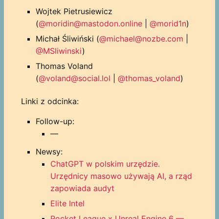
Wojtek Pietrusiewicz
(
@moridin@mastodon.online
|
@morid1n
)
Michał Śliwiński (
@michael@nozbe.com
|
@MSliwinski
)
Thomas Voland
(
@voland@social.lol
|
@thomas_voland
)
Linki z odcinka:
Follow-up:
—
Newsy:
ChatGPT w polskim urzędzie.
Urzędnicy masowo używają AI, a rząd
zapowiada audyt
Elite Intel
Rocket League x Unreal Engine 6 —