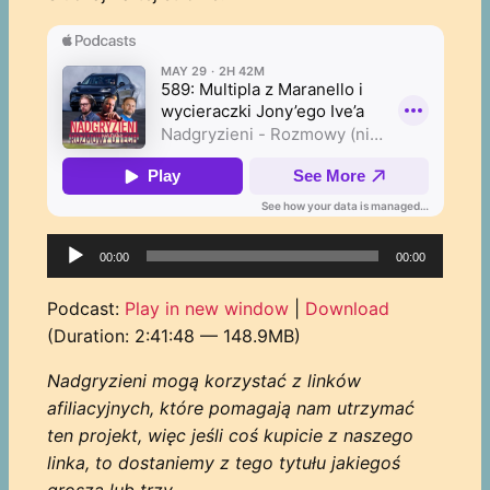
Odtwarzacz
00:00
00:00
plików
dźwiękowych
Podcast:
Play in new window
|
Download
(Duration: 2:41:48 — 148.9MB)
Nadgryzieni mogą korzystać z linków
afiliacyjnych, które pomagają nam utrzymać
ten projekt, więc jeśli coś kupicie z naszego
linka, to dostaniemy z tego tytułu jakiegoś
grosza lub trzy.