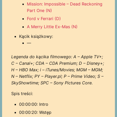
Mission: Impossible – Dead Reckoning
Part One (N)
Ford v Ferrari (D)
A Merry Little Ex-Mas (N)
Kącik książkowy:
—
Legenda do kącika filmowego: A – Apple TV+;
C – Canal+; CDA – CDA Premium; D – Disney+;
H – HBO Max; i – iTunes/Movies; MGM – MGM;
N – Netflix; PY – Player.pl; P – Prime Video; S –
SkyShowtime; SPC – Sony Pictures Core.
Spis treści:
00:00:00: Intro
00:00:20: Wstęp