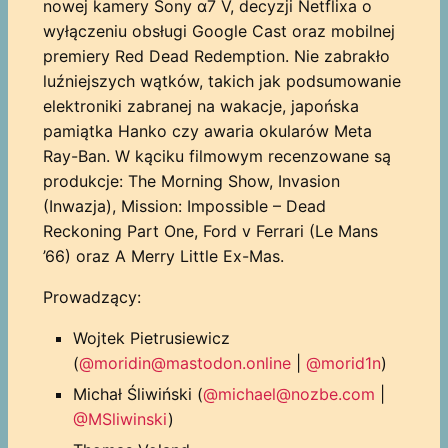
nowej kamery Sony α7 V, decyzji Netflixa o
wyłączeniu obsługi Google Cast oraz mobilnej
premiery Red Dead Redemption. Nie zabrakło
luźniejszych wątków, takich jak podsumowanie
elektroniki zabranej na wakacje, japońska
pamiątka Hanko czy awaria okularów Meta
Ray-Ban. W kąciku filmowym recenzowane są
produkcje: The Morning Show, Invasion
(Inwazja), Mission: Impossible – Dead
Reckoning Part One, Ford v Ferrari (Le Mans
’66) oraz A Merry Little Ex-Mas.
Prowadzący:
Wojtek Pietrusiewicz
(
@moridin@mastodon.online
|
@morid1n
)
Michał Śliwiński (
@michael@nozbe.com
|
@MSliwinski
)