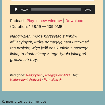
Odtwarzacz
00:00
00:00
plików
dźwiękowych
Podcast:
Play in new window
|
Download
(Duration: 1:58:19 — 109.0MB)
Nadgryzieni mogą korzystać z linków
afiliacyjnych, które pomagają nam utrzymać
ten projekt, więc jeśli coś kupicie z naszego
linka, to dostaniemy z tego tytułu jakiegoś
grosza lub trzy.
Kategorie:
Nadgryzieni
,
Nadgryzieni-RSS
· Tagi:
Nadgryzieni
,
Podcast
·
Permalink ★
Komentarze są zamknięte.