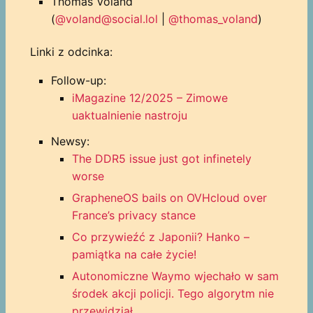
Thomas Voland
(
@voland@social.lol
|
@thomas_voland
)
Linki z odcinka:
Follow-up:
iMagazine 12/2025 – Zimowe
uaktualnienie nastroju
Newsy:
The DDR5 issue just got infinetely
worse
GrapheneOS bails on OVHcloud over
France’s privacy stance
Co przywieźć z Japonii? Hanko –
pamiątka na całe życie!
Autonomiczne Waymo wjechało w sam
środek akcji policji. Tego algorytm nie
przewidział