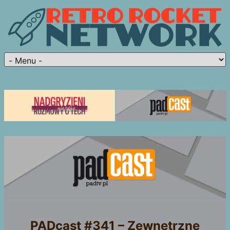
PADcast #341 – Zewnętrzne