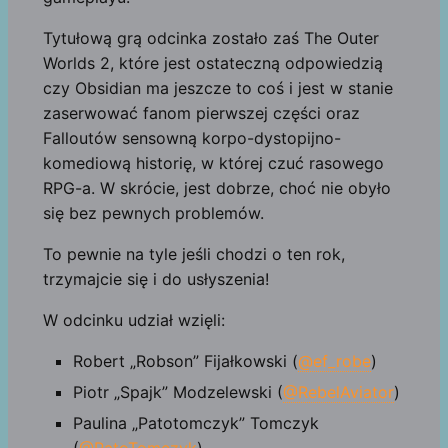
Tytułową grą odcinka zostało zaś The Outer
Worlds 2, które jest ostateczną odpowiedzią
czy Obsidian ma jeszcze to coś i jest w stanie
zaserwować fanom pierwszej części oraz
Falloutów sensowną korpo-dystopijno-
komediową historię, w której czuć rasowego
RPG-a. W skrócie, jest dobrze, choć nie obyło
się bez pewnych problemów.
To pewnie na tyle jeśli chodzi o ten rok,
trzymajcie się i do usłyszenia!
W odcinku udział wzięli:
Robert „Robson” Fijałkowski (
@ef_robe
)
Piotr „Spajk” Modzelewski (
@RebelAviator
)
Paulina „Patotomczyk” Tomczyk