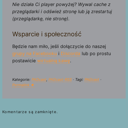
Nie działa Ci player powyżej? Wywal cache z
przeglądarki i odśwież stronę lub ją zrestartuj
(przeglądarkę, nie stronę).
Wsparcie i społeczność
Będzie nam miło, jeśli dołączycie do naszej
grupy na Facebooku
i
Discorda
lub po prostu
postawicie
wirtualną kawę
.
Kategorie:
PADcast
,
PADcast-RSS
· Tagi:
PADcast
·
Permalink ★
Komentarze są zamknięte.