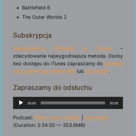
Battlefield 6
The Outer Worlds 2
Subskrypcja
Subskrybujcie PADcast w iTunes
–
zdecydowanie najwygodniejsza metoda. Osoby
bez dostępu do iTunes zapraszamy do
dodania
nas za pomocą kanału RSS
lub
na Spotify
.
Zapraszamy do odsłuchu
Odtwarzacz
00:00
00:00
plików
dźwiękowych
Podcast:
Play in new window
|
Download
(Duration: 2:34:30 — 353.6MB)