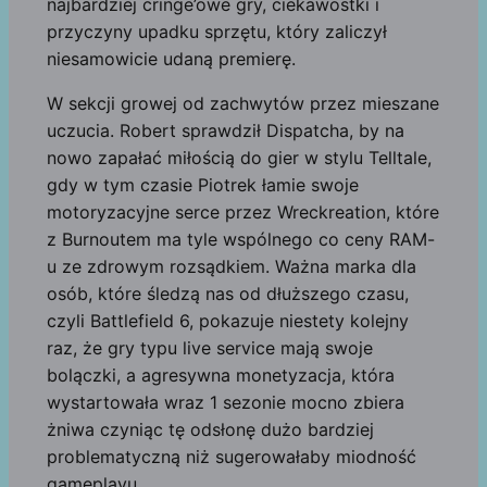
najbardziej cringe’owe gry, ciekawostki i
przyczyny upadku sprzętu, który zaliczył
niesamowicie udaną premierę.
W sekcji growej od zachwytów przez mieszane
uczucia. Robert sprawdził Dispatcha, by na
nowo zapałać miłością do gier w stylu Telltale,
gdy w tym czasie Piotrek łamie swoje
motoryzacyjne serce przez Wreckreation, które
z Burnoutem ma tyle wspólnego co ceny RAM-
u ze zdrowym rozsądkiem. Ważna marka dla
osób, które śledzą nas od dłuższego czasu,
czyli Battlefield 6, pokazuje niestety kolejny
raz, że gry typu live service mają swoje
bolączki, a agresywna monetyzacja, która
wystartowała wraz 1 sezonie mocno zbiera
żniwa czyniąc tę odsłonę dużo bardziej
problematyczną niż sugerowałaby miodność
gameplayu.