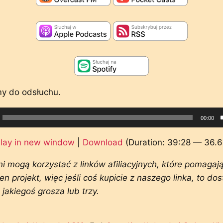
y do odsłuchu.
cz
00:00
ych
lay in new window
|
Download
(Duration: 39:28 — 36.
i mogą korzystać z linków afiliacyjnych, które pomaga
en projekt, więc jeśli coś kupicie z naszego linka, to do
 jakiegoś grosza lub trzy.