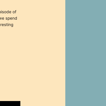
pisode of
 we spend
eresting