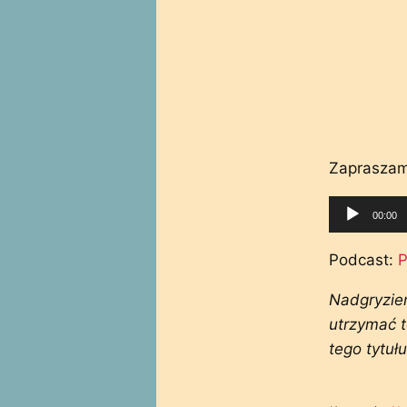
Zapraszam
Odtwarza
00:00
plików
dźwiękow
Podcast:
P
Nadgryzien
utrzymać t
tego tytułu