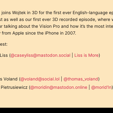
 joins Wojtek in 3D for the first ever English-language e
t as well as our first ever 3D recorded episode, where
ur talking about the Vision Pro and how it’s the most int
 from Apple since the iPhone in 2007.
est:
Liss (
@caseyliss@mastodon.social
|
Liss is More
)
 Voland (
@voland@social.lol
|
@thomas_voland
)
Pietrusiewicz (
@moridin@mastodon.online
|
@morid1n
)