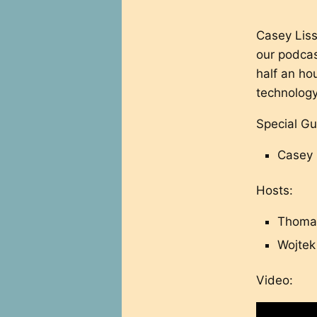
Casey Liss
our podcas
half an ho
technology
Special Gu
Casey 
Hosts:
Thomas
Wojtek 
Video: