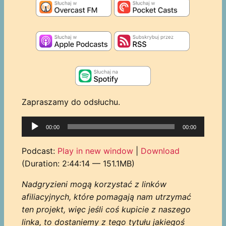
Zapraszamy do odsłuchu.
Odtwarzacz
00:00
00:00
plików
dźwiękowych
Podcast:
Play in new window
|
Download
(Duration: 2:44:14 — 151.1MB)
Nadgryzieni mogą korzystać z linków
afiliacyjnych, które pomagają nam utrzymać
ten projekt, więc jeśli coś kupicie z naszego
linka, to dostaniemy z tego tytułu jakiegoś