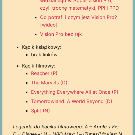
widzianego w Apple Vision Pro,
czyli trochę matematyki, PPI i PPD
Co potrafi i czym jest Vision Pro?
[wideo]
Vision Pro bez rąk
Kącik książkowy:
brak linków
Kącik filmowy:
Reacher (P)
The Marvels (D)
Everything Everywhere All at Once (P)
Tomorrowland: A World Beyond (D)
Split (N)
Legenda do kącika filmowego: A – Apple TV+;
D – Disney+; H – HBO Max; i – iTunes/Movies; N