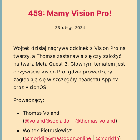
459: Mamy Vision Pro!
23 lutego 2024
Wojtek dzisiaj nagrywa odcinek z Vision Pro na
twarzy, a Thomas zastanawia się czy założyć
na twarz Meta Quest 3. Głównym tematem jest
oczywiście Vision Pro, gdzie prowadzący
zagłębiają się w szczegóły headsetu Apple’a
oraz visionOS.
Prowadzący:
Thomas Voland
(
@voland@social.lol
|
@thomas_voland
)
Wojtek Pietrusiewicz
(
@moridin@mastodon.online
|
@morid1n
)