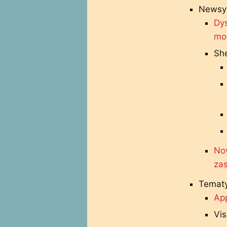
Newsy
Dy
mo
She
Now
zas
Tematy
App
Vis