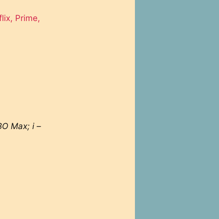
lix, Prime,
O Max; i –