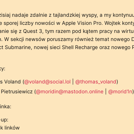
siaj nadaje zdalnie z tajlandzkiej wyspy, a my kontynu
 sporej liczby nowości w Apple Vision Pro. Wojtek kont
nie się z Quest 3, tym razem pod kątem pracy na wirtu
h. W sekcji newsów poruszamy również temat nowego 
t Submarine, nowej sieci Shell Recharge oraz nowego 
y:
 Voland (
@voland@social.lol
|
@thomas_voland
)
Pietrusiewicz (
@moridin@mastodon.online
|
@morid1n
)
inka:
-up:
k linków