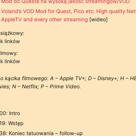
Mod do Questa na wysoką jakość streamingów/VOD
Voland’s VOD Mod for Quest, Pico etc; High quality Netf
AppleTV and every other streaming
[wideo]
książkowy:
k linków
filmowy:
k linków
 kącika filmowego: A – Apple TV+; D – Disney+; H – HB
ies; N – Netflix; P – Prime Video.
:
00: Intro
19: Wstęp
38: Koniec tatuowania – follow-up