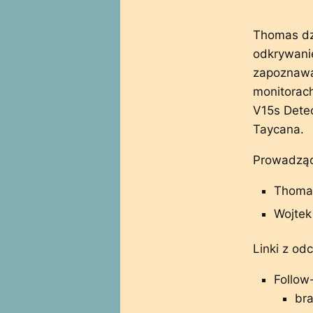
Thomas dzi
odkrywanie
zapoznawa
monitorac
V15s Detec
Taycana.
Prowadząc
Thomas
Wojtek 
Linki z odc
Follow
bra