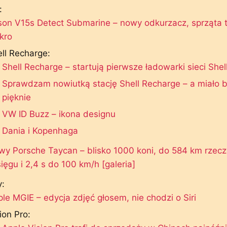
:
son V15s Detect Submarine – nowy odkurzacz, sprząta 
kro
ll Recharge:
Shell Recharge – startują pierwsze ładowarki sieci Shel
Sprawdzam nowiutką stację Shell Recharge – a miało b
pięknie
VW ID Buzz – ikona designu
Dania i Kopenhaga
y Porsche Taycan – blisko 1000 koni, do 584 km rzec
ięgu i 2,4 s do 100 km/h [galeria]
:
le MGIE – edycja zdjęć głosem, nie chodzi o Siri
ion Pro: