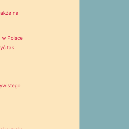
także na
l w Polsce
yć tak
zywistego