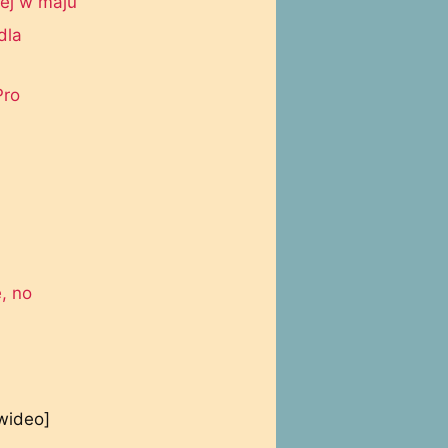
iej w maju
dla
Pro
, no
wideo]