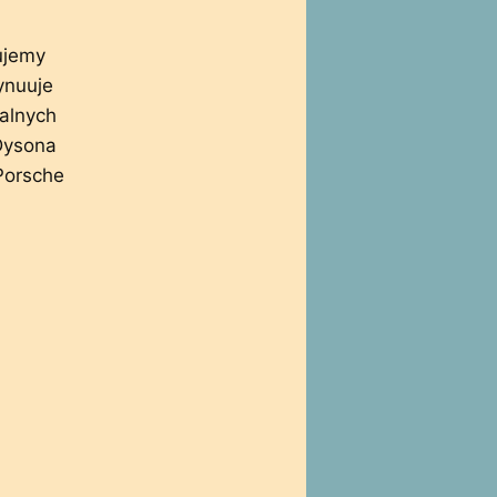
ujemy
ynuuje
alnych
Dysona
Porsche