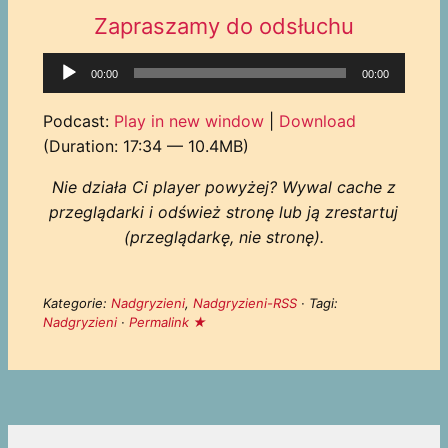
Zapraszamy do odsłuchu
Odtwarzacz
00:00
00:00
plików
dźwiękowych
Podcast:
Play in new window
|
Download
(Duration: 17:34 — 10.4MB)
Nie działa Ci player powyżej? Wywal cache z
przeglądarki i odśwież stronę lub ją zrestartuj
(przeglądarkę, nie stronę).
Kategorie:
Nadgryzieni
,
Nadgryzieni-RSS
· Tagi:
Nadgryzieni
·
Permalink ★