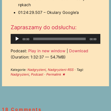
rękach
01:24:29.507 – Okulary Google’a
Zapraszamy do odsłuchu:
Odtwarzacz
00:00
00:00
plików
dźwiękowych
Podcast:
Play in new window
|
Download
(Duration: 1:32:37 — 54.7MB)
Kategorie:
Nadgryzieni
,
Nadgryzieni-RSS
· Tagi:
Nadgryzieni
,
Podcast
·
Permalink ★
18 Comments