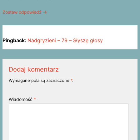
Zostaw odpowiedź →
Pingback:
Nadgryzieni – 79 – Słyszę głosy
Dodaj komentarz
Wymagane pola są zaznaczone
*
.
Wiadomość
*