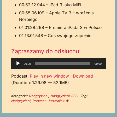
00:52:12.944 – iPad 3 jako MiFi
00:55:06.109 – Apple TV 3 – wrażenia
Norbiego
01:01:28.298 – Premiera iPada 3 w Polsce
01:13:01.548 – Coś swojego zupełnie
Zapraszamy do odsłuchu:
Odtwarzacz
00:00
00:00
plików
dźwiękowych
Podcast:
Play in new window
|
Download
(Duration: 1:29:08 — 52.1MB)
Kategorie:
Nadgryzieni
,
Nadgryzieni-RSS
· Tagi:
Nadgryzieni
,
Podcast
·
Permalink ★