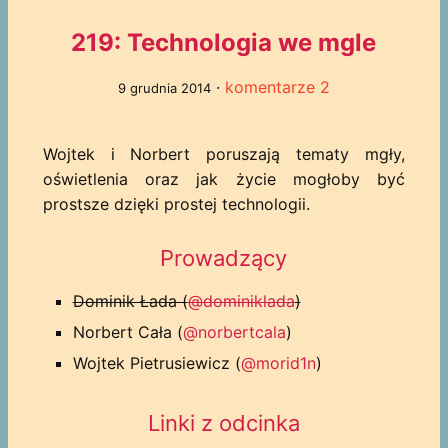
219: Technologia we mgle
·
komentarze 2
9 grudnia 2014
Wojtek i Norbert poruszają tematy mgły,
oświetlenia oraz jak życie mogłoby być
prostsze dzięki prostej technologii.
Prowadzący
Dominik Łada (
@dominiklada
)
Norbert Cała (
@norbertcala
)
Wojtek Pietrusiewicz (
@morid1n
)
Linki z odcinka