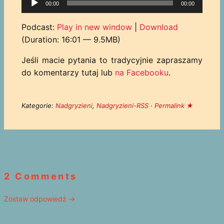
00:00
00:00
plików
dźwiękowych
Podcast:
Play in new window
|
Download
(Duration: 16:01 — 9.5MB)
Jeśli macie pytania to tradycyjnie zapraszamy
do komentarzy tutaj lub
na Facebooku
.
Kategorie:
Nadgryzieni
,
Nadgryzieni-RSS
·
Permalink ★
2 Comments
Zostaw odpowiedź →