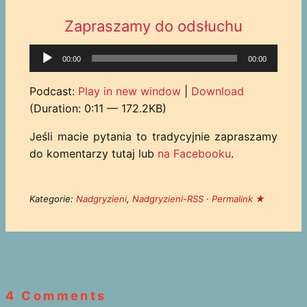
Zapraszamy do odsłuchu
Odtwarzacz
00:00
00:00
plików
dźwiękowych
Podcast:
Play in new window
|
Download
(Duration: 0:11 — 172.2KB)
Jeśli macie pytania to tradycyjnie zapraszamy
do komentarzy tutaj lub
na Facebooku
.
Kategorie:
Nadgryzieni
,
Nadgryzieni-RSS
·
Permalink ★
4 Comments