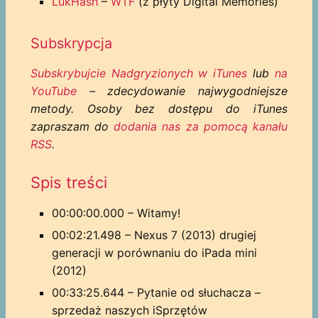
LukHash
–
WTF
(z płyty Digital Memories)
Subskrypcja
Subskrybujcie Nadgryzionych w iTunes
lub
na
YouTube
– zdecydowanie najwygodniejsze
metody. Osoby bez dostępu do iTunes
zapraszam do
dodania nas za pomocą kanału
RSS
.
Spis treści
00:00:00.000 – Witamy!
00:02:21.498 – Nexus 7 (2013) drugiej
generacji w porównaniu do iPada mini
(2012)
00:33:25.644 – Pytanie od słuchacza –
sprzedaż naszych iSprzętów