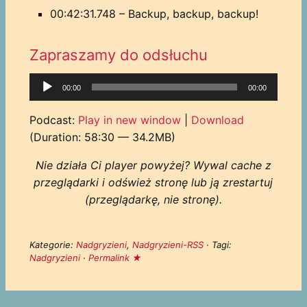
00:42:31.748 – Backup, backup, backup!
Zapraszamy do odsłuchu
Odtwarzacz
00:00
00:00
plików
dźwiękowych
Podcast:
Play in new window
|
Download
(Duration: 58:30 — 34.2MB)
Nie działa Ci player powyżej? Wywal cache z
przeglądarki i odśwież stronę lub ją zrestartuj
(przeglądarkę, nie stronę).
Kategorie:
Nadgryzieni
,
Nadgryzieni-RSS
· Tagi:
Nadgryzieni
·
Permalink ★