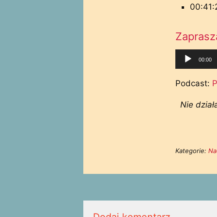
00:41:
Zaprasz
Odtwarza
00:00
plików
dźwiękow
Podcast:
P
Nie dział
Kategorie:
Na
Dodaj komentarz