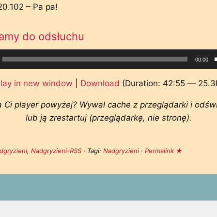
20.102 – Pa pa!
amy do odsłuchu
cz
00:00
ych
lay in new window
|
Download
(Duration: 42:55 — 25.
a Ci player powyżej? Wywal cache z przeglądarki i odśw
lub ją zrestartuj (przeglądarkę, nie stronę).
dgryzieni
,
Nadgryzieni-RSS
· Tagi:
Nadgryzieni
·
Permalink ★