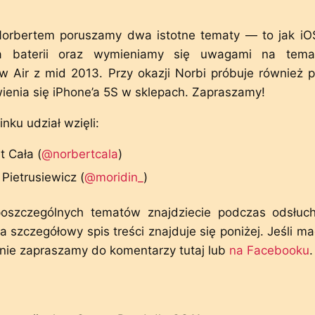
 Norbertem poruszamy dwa istotne tematy — to jak iO
a baterii oraz wymieniamy się uwagami na tema
 Air z mid 2013. Przy okazji Norbi próbuje również p
ienia się iPhone’a 5S w sklepach. Zapraszamy!
nku udział wzięli:
t Cała (
@norbertcala
)
Pietrusiewicz (
@moridin_
)
poszczególnych tematów znajdziecie podczas odsłu
a szczegółowy spis treści znajduje się poniżej. Jeśli ma
jnie zapraszamy do komentarzy tutaj lub
na Facebooku
.