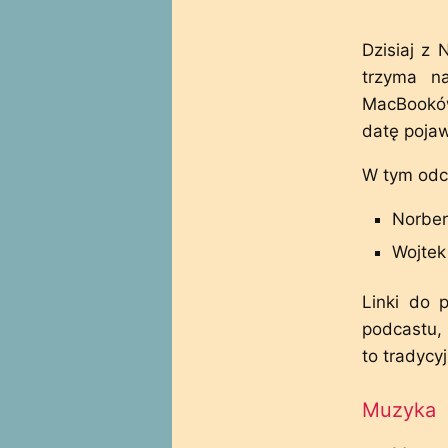
Dzisiaj z
trzyma n
MacBooków
datę pojaw
W tym odci
Norber
Wojtek 
Linki do 
podcastu, 
to tradycy
Muzyka