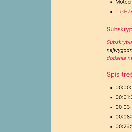
Motocr
LukHa
Subskryp
Subskrybu
najwygod
dodania n
Spis tre
00:00:
00:01:
00:03:
00:08:
00:26: