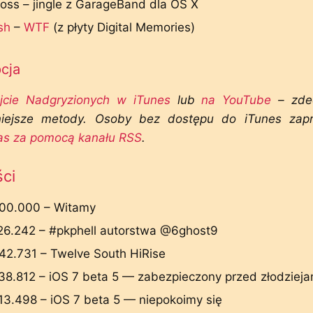
oss – jingle z GarageBand dla OS X
sh
–
WTF
(z płyty Digital Memories)
cja
jcie Nadgryzionych w iTunes
lub
na YouTube
– zde
niejsze metody. Osoby bez dostępu do iTunes zap
as za pomocą kanału RSS
.
ści
00.000 – Witamy
26.242 – #pkphell autorstwa @6ghost9
42.731 – Twelve South HiRise
38.812 – iOS 7 beta 5 — zabezpieczony przed złodzieja
13.498 – iOS 7 beta 5 — niepokoimy się