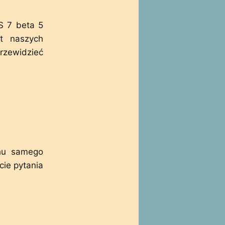
S 7 beta 5
t naszych
rzewidzieć
chu samego
cie pytania