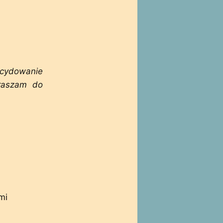
cydowanie
raszam do
mi