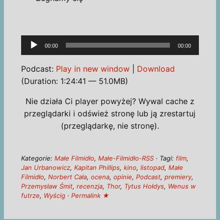
Odtwarzacz
00:00
00:00
plików
dźwiękowych
Podcast:
Play in new window
|
Download
(Duration: 1:24:41 — 51.0MB)
Nie działa Ci player powyżej? Wywal cache z
przeglądarki i odśwież stronę lub ją zrestartuj
(przeglądarkę, nie stronę).
Kategorie:
Małe Filmidło
,
Małe-Filmidło-RSS
· Tagi:
film
,
Jan Urbanowicz
,
Kapitan Phillips
,
kino
,
listopad
,
Małe
Filmidło
,
Norbert Cała
,
ocena
,
opinie
,
Podcast
,
premiery
,
Przemysław Śmit
,
recenzja
,
Thor
,
Tytus Hołdys
,
Wenus w
futrze
,
Wyścig
·
Permalink ★