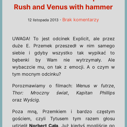
Rush and Venus with hammer
·
Brak komentarzy
12 listopada 2013
UWAGA! To jest odcinek Explicit, ale przez
duże E. Przemek przeszedł w nim samego
siebie i gdyby wszystko tak wypikać to
bębenki by Wam nie wytrzymały. Ale
wybaczcie mu, on tak z emocji. A o czym w
tym mocnym odcinku?
Porozmawiamy o filmach:
Wenus w futrze
,
Thor: Mroczny świat
,
Kapitan Phillips
oraz
Wyścig.
Poza mną, Przemkiem i bardzo częstym
gościem, czyli Tytusem tym razem głosu
udzielił
Norbert Cała
. Już kiedyś mogliście go