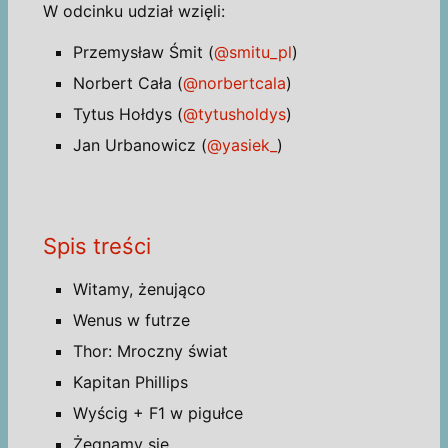
W odcinku udział wzięli:
Przemysław Śmit (
@smitu_pl
)
Norbert Cała (
@norbertcala
)
Tytus Hołdys (
@tytusholdys
)
Jan Urbanowicz (
@yasiek_
)
Spis treści
Witamy, żenująco
Wenus w futrze
Thor: Mroczny świat
Kapitan Phillips
Wyścig + F1 w pigułce
Żegnamy się