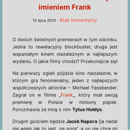
imieniem Frank
·
Brak komentarzy
15 lipca 2014
O dwóch świetnych premierach w tym odcinku.
Jedna to rewelacyjny blockbuster, druga jest
wspaniałym kinem niezależnym w najlepszym
wydaniu. O jakie filmy chodzi? Przekonajcie się!
Na pierwszy ogień pójdzie kino niezależne, w
którym gra fenomenalny, jeden z najlepszych
współczesnych aktorów – Michael Fassbender.
Zagrał on w filmie „
Frank
„, który miał swoją
premierę w Polsce w miniony piątek.
Porozmawia ze mną o nim
Tytus Hołdys
.
Drugim gościem będzie
Jacek Napora
(ja nadal
nie wiem jak to jest „na pora”, a on nie chce mi