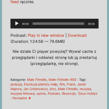
feed
ręcznie.
Odtwarzacz
00:00
00:00
plików
dźwiękowych
Podcast:
Play in new window
|
Download
(Duration: 1:24:56 — 79.6MB)
Nie działa Ci player powyżej? Wywal cache z
przeglądarki i odśwież stronę lub ją zrestartuj
(przeglądarkę, nie stronę).
Kategorie:
Małe Filmidło
,
Małe-Filmidło-RSS
· Tagi:
audycja
,
Ewolucja planety małp
,
film
,
Frank
,
Jacek
Napora
,
Jan Urbanowicz
,
kino
,
Małe Filmidło
,
muzyka
,
muzyka filmowa
,
opinie
,
Podcast
,
Recenzje
,
Tytus Hołdys
·
Permalink ★