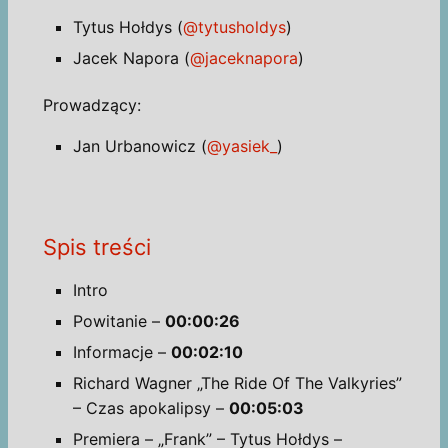
Tytus Hołdys (
@tytusholdys
)
Jacek Napora (
@jaceknapora
)
Prowadzący:
Jan Urbanowicz (
@yasiek_
)
Spis treści
Intro
Powitanie –
00:00:26
Informacje –
00:02:10
Richard Wagner „The Ride Of The Valkyries”
– Czas apokalipsy –
00:05:03
Premiera – „Frank” – Tytus Hołdys –