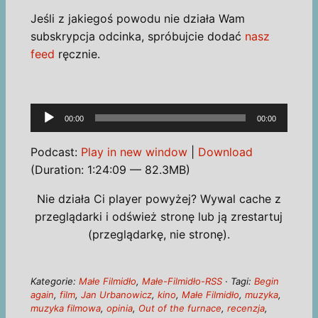
Jeśli z jakiegoś powodu nie działa Wam
subskrypcja odcinka, spróbujcie dodać
nasz
feed
ręcznie.
Odtwarzacz
00:00
00:00
plików
dźwiękowych
Podcast:
Play in new window
|
Download
(Duration: 1:24:09 — 82.3MB)
Nie działa Ci player powyżej? Wywal cache z
przeglądarki i odśwież stronę lub ją zrestartuj
(przeglądarkę, nie stronę).
Kategorie:
Małe Filmidło
,
Małe-Filmidło-RSS
· Tagi:
Begin
again
,
film
,
Jan Urbanowicz
,
kino
,
Małe Filmidło
,
muzyka
,
muzyka filmowa
,
opinia
,
Out of the furnace
,
recenzja
,