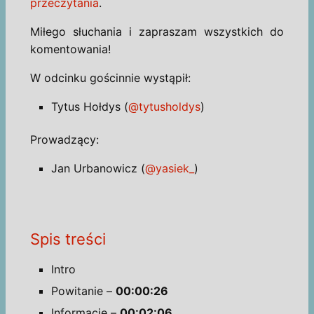
przeczytania
.
Miłego słuchania i zapraszam wszystkich do
komentowania!
W odcinku gościnnie wystąpił:
Tytus Hołdys (
@tytusholdys
)
Prowadzący:
Jan Urbanowicz (
@yasiek_
)
Spis treści
Intro
Powitanie –
00:00:26
Informacje –
00:02:06