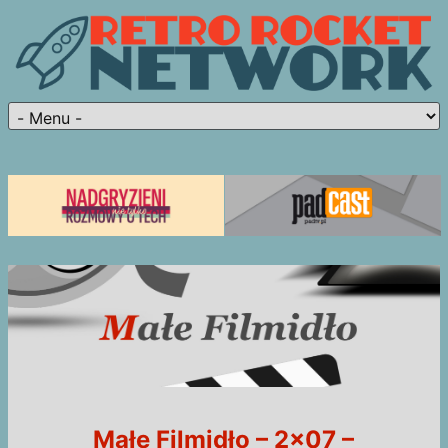
Małe Filmidło – 2×07 –