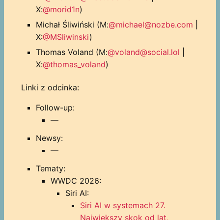
X:
@morid1n
)
Michał Śliwiński (M:
@michael@nozbe.com
|
X:
@MSliwinski
)
Thomas Voland (M:
@voland@social.lol
|
X:
@thomas_voland
)
Linki z odcinka:
Follow-up:
—
Newsy:
—
Tematy:
WWDC 2026:
Siri AI:
Siri AI w systemach 27.
Największy skok od lat,