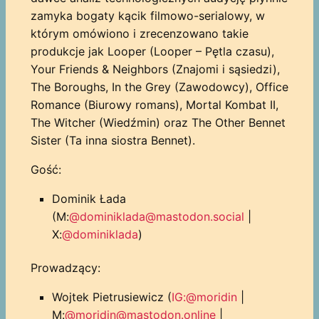
zamyka bogaty kącik filmowo-serialowy, w
którym omówiono i zrecenzowano takie
produkcje jak Looper (Looper – Pętla czasu),
Your Friends & Neighbors (Znajomi i sąsiedzi),
The Boroughs, In the Grey (Zawodowcy), Office
Romance (Biurowy romans), Mortal Kombat II,
The Witcher (Wiedźmin) oraz The Other Bennet
Sister (Ta inna siostra Bennet).
Gość:
Dominik Łada
(M:
@dominiklada@mastodon.social
|
X:
@dominiklada
)
Prowadzący:
Wojtek Pietrusiewicz (
IG:@moridin
|
M:
@moridin@mastodon.online
|