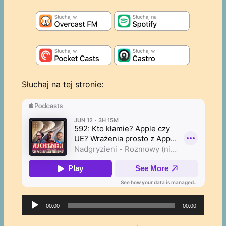
Słuchaj na tej stronie:
Odtwarzacz
00:00
00:00
plików
dźwiękowych