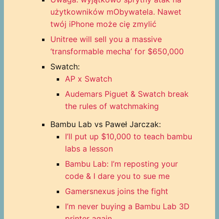
użytkowników mObywatela. Nawet
twój iPhone może cię zmylić
Unitree will sell you a massive
‘transformable mecha’ for $650,000
Swatch:
AP x Swatch
Audemars Piguet & Swatch break
the rules of watchmaking
Bambu Lab vs Paweł Jarczak:
I’ll put up $10,000 to teach bambu
labs a lesson
Bambu Lab: I’m reposting your
code & I dare you to sue me
Gamersnexus joins the fight
I’m never buying a Bambu Lab 3D
printer again