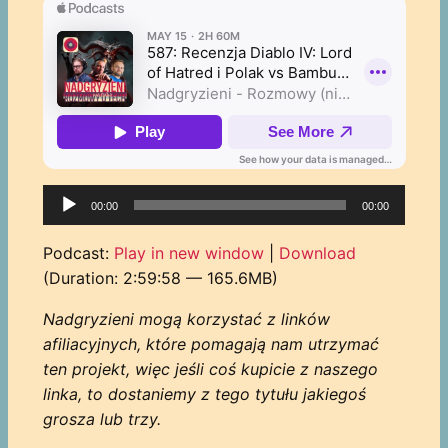
Odtwarzacz
00:00
00:00
plików
dźwiękowych
Podcast:
Play in new window
|
Download
(Duration: 2:59:58 — 165.6MB)
Nadgryzieni mogą korzystać z linków
afiliacyjnych, które pomagają nam utrzymać
ten projekt, więc jeśli coś kupicie z naszego
linka, to dostaniemy z tego tytułu jakiegoś
grosza lub trzy.