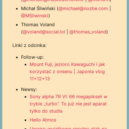
Michał Śliwiński (
@michael@nozbe.com
|
@MSliwinski
)
Thomas Voland
(
@voland@social.lol
|
@thomas_voland
)
Linki z odcinka:
Follow-up:
Mount Fuji, jezioro Kawaguchi i jak
korzystać z onsenu | Japonia vlog
11+12+13
Newsy:
Sony alpha 7R VI: 66 megapikseli w
trybie „turbo”. To już nie jest aparat
tylko do studia
Hello Atmos
Uwaga: wyjątkowo sprytny atak na