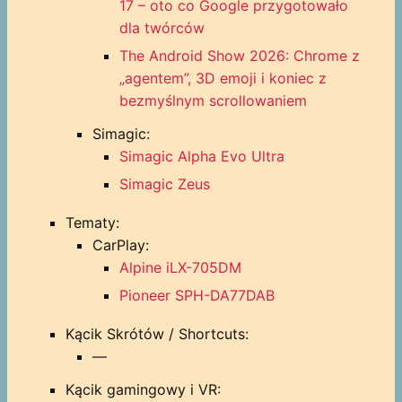
17 – oto co Google przygotowało
dla twórców
The Android Show 2026: Chrome z
„agentem”, 3D emoji i koniec z
bezmyślnym scrollowaniem
Simagic:
Simagic Alpha Evo Ultra
Simagic Zeus
Tematy:
CarPlay:
Alpine iLX-705DM
Pioneer SPH-DA77DAB
Kącik Skrótów / Shortcuts:
—
Kącik gamingowy i VR: