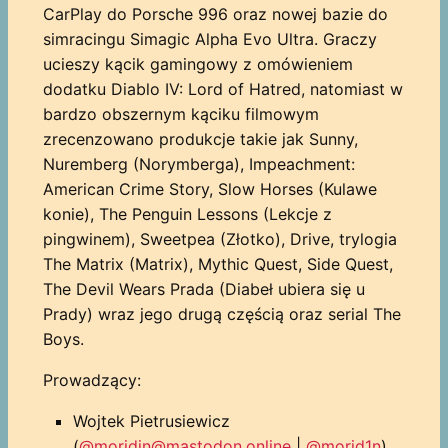
CarPlay do Porsche 996 oraz nowej bazie do
simracingu Simagic Alpha Evo Ultra. Graczy
ucieszy kącik gamingowy z omówieniem
dodatku Diablo IV: Lord of Hatred, natomiast w
bardzo obszernym kąciku filmowym
zrecenzowano produkcje takie jak Sunny,
Nuremberg (Norymberga), Impeachment:
American Crime Story, Slow Horses (Kulawe
konie), The Penguin Lessons (Lekcje z
pingwinem), Sweetpea (Złotko), Drive, trylogia
The Matrix (Matrix), Mythic Quest, Side Quest,
The Devil Wears Prada (Diabeł ubiera się u
Prady) wraz jego drugą częścią oraz serial The
Boys.
Prowadzący:
Wojtek Pietrusiewicz
(
@moridin@mastodon.online
|
@morid1n
)