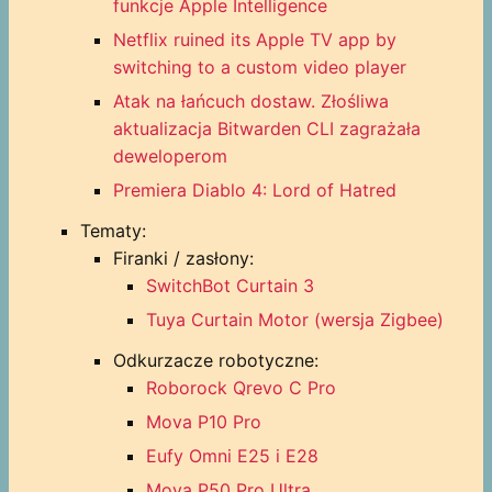
funkcje Apple Intelligence
Netflix ruined its Apple TV app by
switching to a custom video player
Atak na łańcuch dostaw. Złośliwa
aktualizacja Bitwarden CLI zagrażała
deweloperom
Premiera Diablo 4: Lord of Hatred
Tematy:
Firanki / zasłony:
SwitchBot Curtain 3
Tuya Curtain Motor (wersja Zigbee)
Odkurzacze robotyczne:
Roborock Qrevo C Pro
Mova P10 Pro
Eufy Omni E25 i E28
Mova P50 Pro Ultra