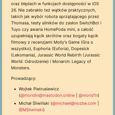
oraz błędach w funkcjach dostępności w iOS
26. Nie zabrakło też wątków praktycznych,
takich jak wybór robota sprzątającego przez
Thomasa, testy silników do zasłon SwitchBot i
Tuyo czy awaria HomePoda mini, a całość
uzupełniają kącik skrótów oraz bogaty kącik
filmowy z recenzjami Molly’s Game (Gra o
wszystko), Euphoria (Euforia), Dopesick
(Lekomania), Jurassic World Rebirth (Jurassic
World: Odrodzenie) i Monarch: Legacy of
Monsters.
Prowadzący:
Wojtek Pietrusiewicz
(
@moridin@mastodon.online
|
@morid1n
)
Michał Śliwiński (
@michael@nozbe.com
|
@MSliwinski
)