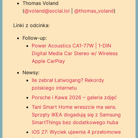
Thomas Voland
(
@voland@social.lol
|
@thomas_voland
)
Linki z odcinka:
Follow-up:
Power Acoustics CA1-77W | 1-DIN
Digital Media Car Stereo w/ Wireless
Apple CarPlay
Newsy:
Ile zebrał Łatwogang? Rekordy
polskiego internetu
Porsche i Kawa 2026 – galeria zdjęć
Tani Smart Home wreszcie ma sens.
Sprzęty IKEA dogadują się z Samsung
SmartThings bez dodatkowego huba
iOS 27: Wyciek ujawnia 4 przełomowe