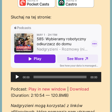
Słuchaj na tej stronie:
Odtwarzacz
00:00
00:00
plików
dźwiękowych
Podcast:
Play in new window
|
Download
(Duration: 2:10:54 — 120.8MB)
Nadgryzieni mogą korzystać z linków
afiliacyjnych, które pomagają nam utrzymać