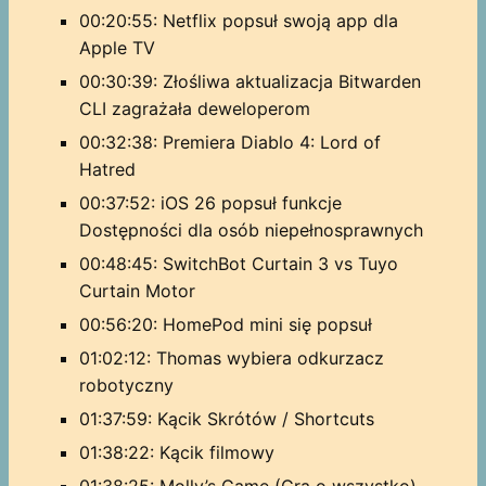
00:20:55: Netflix popsuł swoją app dla
Apple TV
00:30:39: Złośliwa aktualizacja Bitwarden
CLI zagrażała deweloperom
00:32:38: Premiera Diablo 4: Lord of
Hatred
00:37:52: iOS 26 popsuł funkcje
Dostępności dla osób niepełnosprawnych
00:48:45: SwitchBot Curtain 3 vs Tuyo
Curtain Motor
00:56:20: HomePod mini się popsuł
01:02:12: Thomas wybiera odkurzacz
robotyczny
01:37:59: Kącik Skrótów / Shortcuts
01:38:22: Kącik filmowy
01:38:25: Molly’s Game (Gra o wszystko)