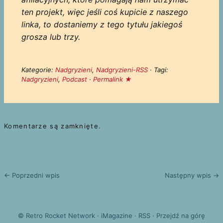
ten projekt, więc jeśli coś kupicie z naszego
linka, to dostaniemy z tego tytułu jakiegoś
grosza lub trzy.
Kategorie:
Nadgryzieni
,
Nadgryzieni-RSS
· Tagi:
Nadgryzieni
,
Podcast
·
Permalink ★
Komentarze są zamknięte.
← Poprzedni wpis
Następny wpis →
©
Retro Rocket Network
·
iMagazine
·
RSS
·
Przejdź na górę