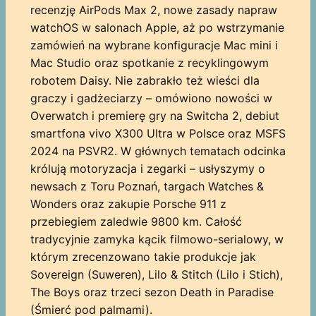
recenzję AirPods Max 2, nowe zasady napraw
watchOS w salonach Apple, aż po wstrzymanie
zamówień na wybrane konfiguracje Mac mini i
Mac Studio oraz spotkanie z recyklingowym
robotem Daisy. Nie zabrakło też wieści dla
graczy i gadżeciarzy – omówiono nowości w
Overwatch i premierę gry na Switcha 2, debiut
smartfona vivo X300 Ultra w Polsce oraz MSFS
2024 na PSVR2. W głównych tematach odcinka
królują motoryzacja i zegarki – usłyszymy o
newsach z Toru Poznań, targach Watches &
Wonders oraz zakupie Porsche 911 z
przebiegiem zaledwie 9800 km. Całość
tradycyjnie zamyka kącik filmowo-serialowy, w
którym zrecenzowano takie produkcje jak
Sovereign (Suweren), Lilo & Stitch (Lilo i Stich),
The Boys oraz trzeci sezon Death in Paradise
(Śmierć pod palmami).