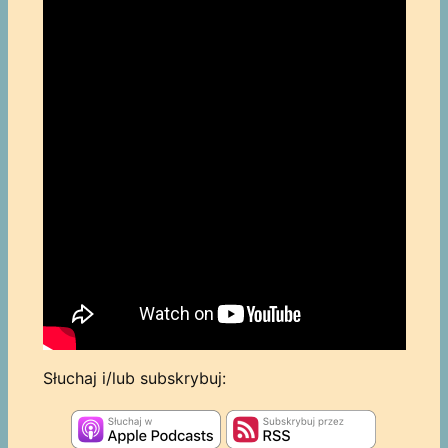
Słuchaj i/lub subskrybuj: