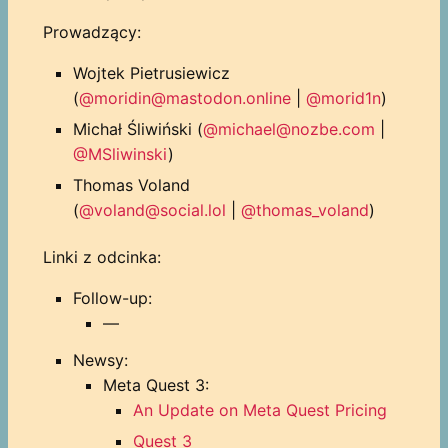
Prowadzący:
Wojtek Pietrusiewicz
(
@moridin@mastodon.online
|
@morid1n
)
Michał Śliwiński (
@michael@nozbe.com
|
@MSliwinski
)
Thomas Voland
(
@voland@social.lol
|
@thomas_voland
)
Linki z odcinka:
Follow-up:
—
Newsy:
Meta Quest 3:
An Update on Meta Quest Pricing
Quest 3