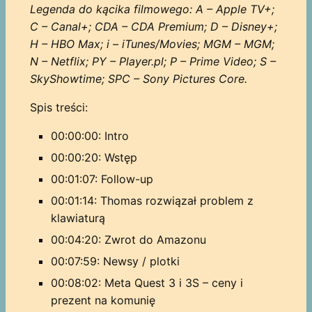
Legenda do kącika filmowego: A – Apple TV+;
C – Canal+; CDA – CDA Premium; D – Disney+;
H – HBO Max; i – iTunes/Movies; MGM – MGM;
N – Netflix; PY – Player.pl; P – Prime Video; S –
SkyShowtime; SPC – Sony Pictures Core.
Spis treści:
00:00:00: Intro
00:00:20: Wstęp
00:01:07: Follow-up
00:01:14: Thomas rozwiązał problem z
klawiaturą
00:04:20: Zwrot do Amazonu
00:07:59: Newsy / plotki
00:08:02: Meta Quest 3 i 3S – ceny i
prezent na komunię