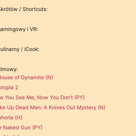
Skrótów / Shortcuts:
gamingowy i VR:
ulinarny / iCook:
filmowy:
House of Dynamite (N)
topia 2
w You See Me, Now You Don’t (PY)
ke Up Dead Man: A Knives Out Mystery (N)
horia (H)
e Naked Gun (PY)