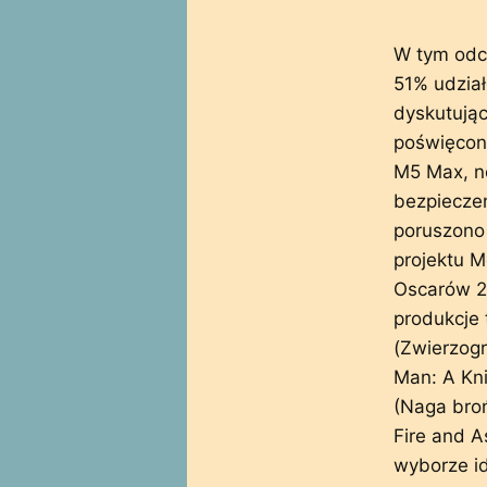
W tym odc
51% udział
dyskutując
poświęcon
M5 Max, n
bezpiecze
poruszono 
projektu M
Oscarów 2
produkcje 
(Zwierzogr
Man: A Kni
(Naga bro
Fire and A
wyborze id