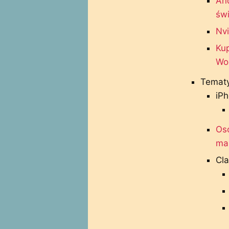
And
świ
Nvi
Kup
Wo
Tematy
iPh
Osc
mam
Cl