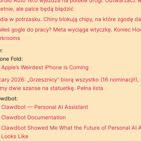
roid Auto 16.0 wjeżdża na polskie drogi. Odtwarzacz 
etnie, ale palce będą błądzić
dia w potrzasku. Chiny blokują chipy, na które zgodę d
iłeś gogle do pracy? Meta wyciąga wtyczkę. Koniec Ho
rkrooms
:
one Fold:
Apple’s Weirdest iPhone is Coming
ary 2026: „Grzesznicy” biorą wszystko (16 nominacji!),
y dwie szanse na statuetkę. Pełna lista
awdbot:
Clawdbot — Personal AI Assistant
Clawdbot Documentation
Clawdbot Showed Me What the Future of Personal AI A
Looks Like