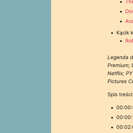
The
Do
Ava
Kącik 
Ro
Legenda d
Premium; 
Netflix; P
Pictures C
Spis treści
00:00:
00:00:
00:02: