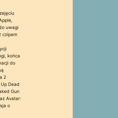
zejęciu
Apple,
użo uwagi
z czipem
cji
ogi, końca
acji do
są
a 2
e Up Dead
Naked Gun
az Avatar:
sja o