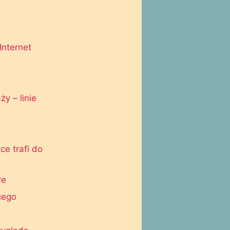
Internet
y – linie
ce trafi do
re
cego