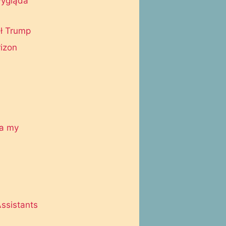
wygląda
ał Trump
rizon
 a my
ssistants