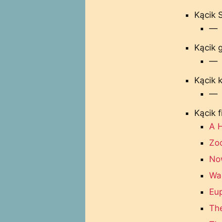
Kącik 
—
Kącik 
—
Kącik k
—
Kącik 
A 
Zoo
No
Wa
Eup
Th