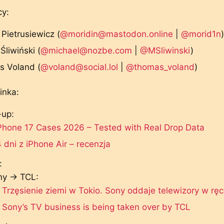
y:
Pietrusiewicz (
@moridin@mastodon.online
|
@morid1n
)
Śliwiński (
@michael@nozbe.com
|
@MSliwinski
)
 Voland (
@voland@social.lol
|
@thomas_voland
)
inka:
-up:
Phone 17 Cases 2026 – Tested with Real Drop Data
 dni z iPhone Air – recenzja
:
ny → TCL:
Trzęsienie ziemi w Tokio. Sony oddaje telewizory w rę
Sony’s TV business is being taken over by TCL