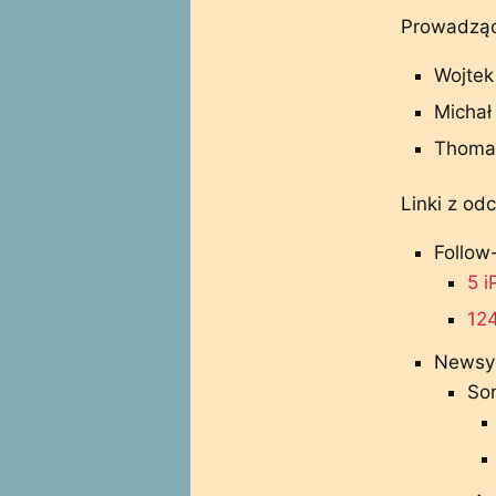
Prowadząc
Wojtek 
Michał 
Thomas
Linki z odc
Follow
5 i
124
Newsy
So