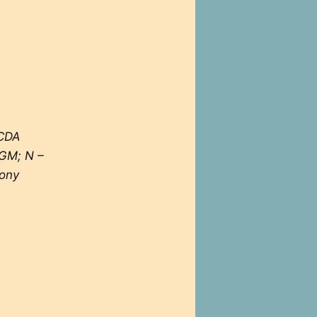
 CDA
MGM; N –
Sony