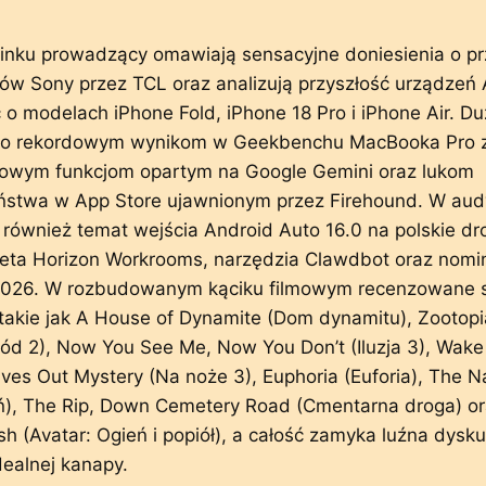
inku prowadzący omawiają sensacyjne doniesienia o pr
ów Sony przez TCL oraz analizują przyszłość urządzeń 
 o modelach iPhone Fold, iPhone 18 Pro i iPhone Air. D
o rekordowym wynikom w Geekbenchu MacBooka Pro 
owym funkcjom opartym na Google Gemini oraz lukom
ństwa w App Store ujawnionym przez Firehound. W audy
również temat wejścia Android Auto 16.0 na polskie dr
eta Horizon Workrooms, narzędzia Clawdbot oraz nomin
026. W rozbudowanym kąciku filmowym recenzowane 
takie jak A House of Dynamite (Dom dynamitu), Zootopi
ód 2), Now You See Me, Now You Don’t (Iluzja 3), Wak
ves Out Mystery (Na noże 3), Euphoria (Euforia), The 
ń), The Rip, Down Cemetery Road (Cmentarna droga) or
sh (Avatar: Ogień i popiół), a całość zamyka luźna dysku
ealnej kanapy.