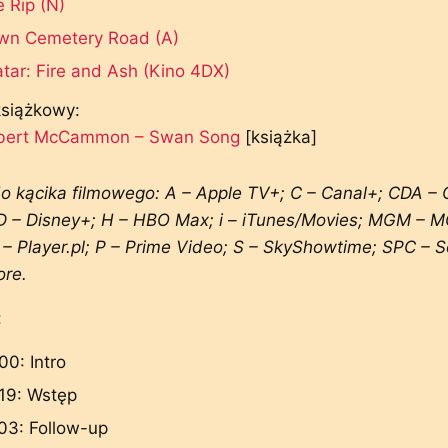
 Rip (N)
wn Cemetery Road (A)
tar: Fire and Ash (Kino 4DX)
książkowy:
bert McCammon – Swan Song
[książka]
o kącika filmowego: A – Apple TV+; C – Canal+; CDA –
D – Disney+; H – HBO Max; i – iTunes/Movies; MGM – 
Y – Player.pl; P – Prime Video; S – SkyShowtime; SPC – 
ore.
:
00: Intro
19: Wstęp
03: Follow-up