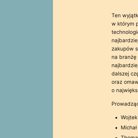
Ten wyjąt
w którym 
technolog
najbardzie
zakupów sp
na branżę
najbardzie
dalszej cz
oraz omaw
o najwięk
Prowadząc
Wojtek 
Michał 
Thomas