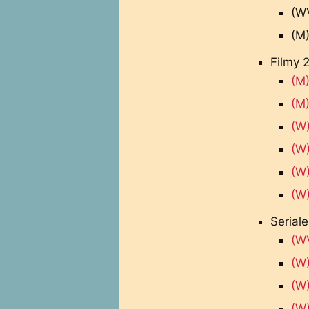
(W
(M)
Filmy 
(M)
(M
(W)
(W)
(W)
(W
Serial
(WV
(W)
(W)
(W