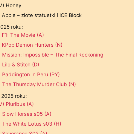
V) Honey
 Apple – złote statuetki i ICE Block
2025 roku:
 F1: The Movie (A)
) KPop Demon Hunters (N)
 Mission: Impossible – The Final Reckoning
 Lilo & Stitch (D)
 Paddington in Peru (PY)
) The Thursday Murder Club (N)
e 2025 roku:
) Pluribus (A)
 Slow Horses s05 (A)
 The White Lotus s03 (H)
) Severance S02 (A)