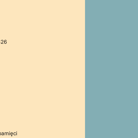
S26
pamięci