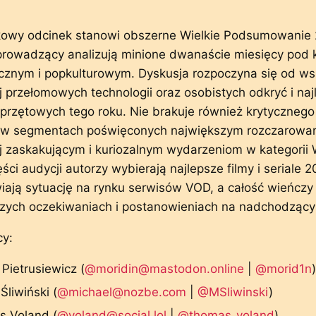
kowy odcinek stanowi obszerne Wielkie Podsumowanie 
prowadzący analizują minione dwanaście miesięcy pod
icznym i popkulturowym. Dyskusja rozpoczyna się od w
j przełomowych technologii oraz osobistych odkryć i na
rzętowych tego roku. Nie brakuje również krytycznego
 w segmentach poświęconych największym rozczarowa
j zaskakującym i kuriozalnym wydarzeniom w kategorii
ęści audycji autorzy wybierają najlepsze filmy i seriale 
iają sytuację na rynku serwisów VOD, a całość wieńcz
szych oczekiwaniach i postanowieniach na nadchodzący
y:
Pietrusiewicz (
@moridin@mastodon.online
|
@morid1n
)
Śliwiński (
@michael@nozbe.com
|
@MSliwinski
)
 Voland (
@voland@social.lol
|
@thomas_voland
)