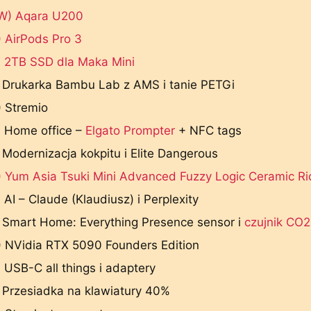
W) Aqara U200
 AirPods Pro 3
) 2TB SSD dla Maka Mini
 Drukarka Bambu Lab z AMS i tanie PETGi
 Stremio
) Home office –
Elgato Prompter
+ NFC tags
 Modernizacja kokpitu i Elite Dangerous
 Yum Asia Tsuki Mini Advanced Fuzzy Logic Ceramic Ri
 AI – Claude (Klaudiusz) i Perplexity
 Smart Home: Everything Presence sensor i
czujnik CO2
) NVidia RTX 5090 Founders Edition
 USB-C all things i adaptery
 Przesiadka na klawiatury 40%