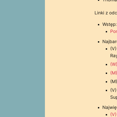
Linki z odc
Wstęp:
Pom
Najbar
(V)
Ray
(W
(M)
(M
(V)
Su
Najwię
(V)