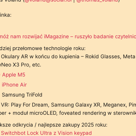
inka:
óż nam rozwijać iMagazine – ruszyło badanie czyteln
dziej przełomowe technologie roku:
 Okulary AR w końcu do kupienia – Rokid Glasses, Meta 
Neo X3 Pro, etc.
) Apple M5
 iPhone Air
) Samsung TriFold
 VR: Play For Dream, Samsung Galaxy XR, Meganex, Pim
per + moduł microOLED, foveated rendering w sterowni
ksze odkrycia / najlepsze zakupy 2025 roku:
 Switchbot Lock Ultra z Vision keypad