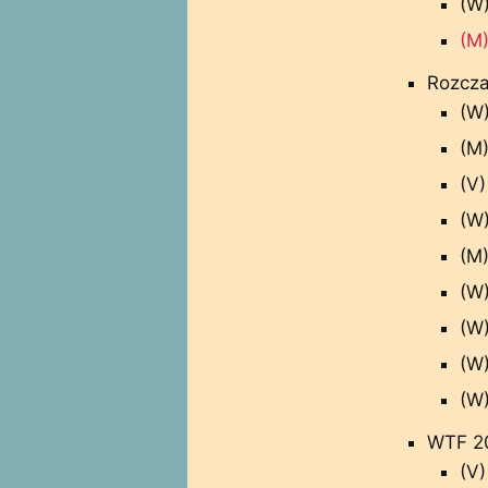
(W
(M)
Rozcza
(W
(M)
(V)
(W)
(M
(W)
(W)
(W)
(W)
WTF 20
(V