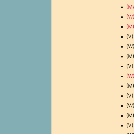
(M
(W)
(M
(V)
(W)
(M
(V)
(W)
(M)
(V)
(W
(M)
(V)