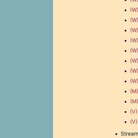
(W)
(W)
(W)
(W
(W)
(W)
(W
(W)
(M)
(M)
(V)
(V)
Stream