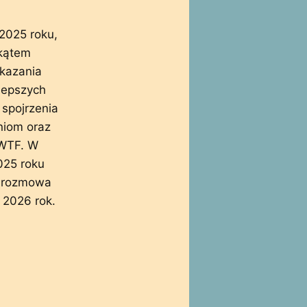
2025 roku,
 kątem
skazania
jlepszych
 spojrzenia
niom oraz
 WTF. W
2025 roku
y rozmowa
 2026 rok.