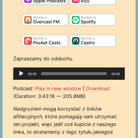
Zapraszamy do odsłuchu.
Odtwarzacz
00:00
00:00
plików
dźwiękowych
Podcast:
Play in new window
|
Download
(Duration: 3:43:18 — 205.8MB)
Nadgryzieni mogą korzystać z linków
afiliacyjnych, które pomagają nam utrzymać
ten projekt, więc jeśli coś kupicie z naszego
linka, to dostaniemy z tego tytułu jakiegoś