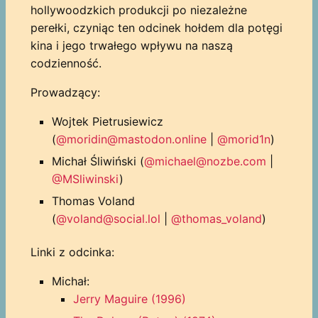
hollywoodzkich produkcji po niezależne
perełki, czyniąc ten odcinek hołdem dla potęgi
kina i jego trwałego wpływu na naszą
codzienność.
Prowadzący:
Wojtek Pietrusiewicz
(
@moridin@mastodon.online
|
@morid1n
)
Michał Śliwiński (
@michael@nozbe.com
|
@MSliwinski
)
Thomas Voland
(
@voland@social.lol
|
@thomas_voland
)
Linki z odcinka:
Michał:
Jerry Maguire (1996)