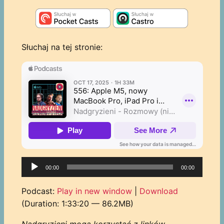
Słuchaj na tej stronie:
Odtwarzacz
00:00
00:00
plików
dźwiękowych
Podcast:
Play in new window
|
Download
(Duration: 1:33:20 — 86.2MB)
Nadgryzieni mogą korzystać z linków