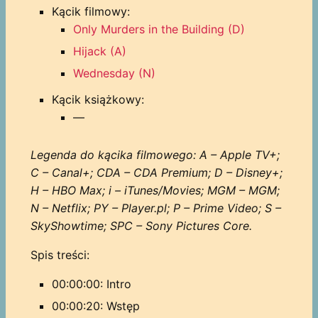
Kącik filmowy:
Only Murders in the Building (D)
Hijack (A)
Wednesday (N)
Kącik książkowy:
—
Legenda do kącika filmowego: A – Apple TV+;
C – Canal+; CDA – CDA Premium; D – Disney+;
H – HBO Max; i – iTunes/Movies; MGM – MGM;
N – Netflix; PY – Player.pl; P – Prime Video; S –
SkyShowtime; SPC – Sony Pictures Core.
Spis treści:
00:00:00: Intro
00:00:20: Wstęp