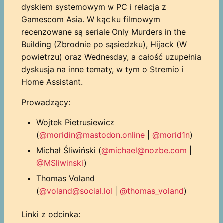
dyskiem systemowym w PC i relacja z
Gamescom Asia. W kąciku filmowym
recenzowane są seriale Only Murders in the
Building (Zbrodnie po sąsiedzku), Hijack (W
powietrzu) oraz Wednesday, a całość uzupełnia
dyskusja na inne tematy, w tym o Stremio i
Home Assistant.
Prowadzący:
Wojtek Pietrusiewicz
(
@moridin@mastodon.online
|
@morid1n
)
Michał Śliwiński (
@michael@nozbe.com
|
@MSliwinski
)
Thomas Voland
(
@voland@social.lol
|
@thomas_voland
)
Linki z odcinka: