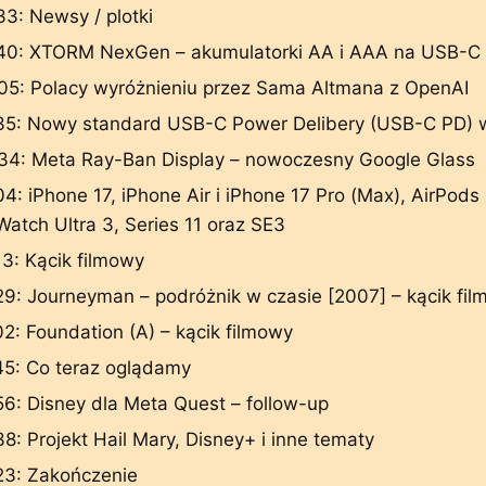
33: Newsy / plotki
40: XTORM NexGen – akumulatorki AA i AAA na USB-C
05: Polacy wyróżnieniu przez Sama Altmana z OpenAI
35: Nowy standard USB-C Power Delibery (USB-C PD) 
34: Meta Ray-Ban Display – nowoczesny Google Glass
4: iPhone 17, iPhone Air i iPhone 17 Pro (Max), AirPods 
Watch Ultra 3, Series 11 oraz SE3
13: Kącik filmowy
29: Journeyman – podróżnik w czasie [2007] – kącik fi
02: Foundation (A) – kącik filmowy
45: Co teraz oglądamy
56: Disney dla Meta Quest – follow-up
38: Projekt Hail Mary, Disney+ i inne tematy
23: Zakończenie