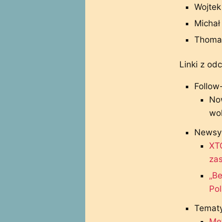
Wojtek 
Michał 
Thomas
Linki z odc
Follow
No
wol
Newsy
XT
zas
„Be
Po
Tematy
Met