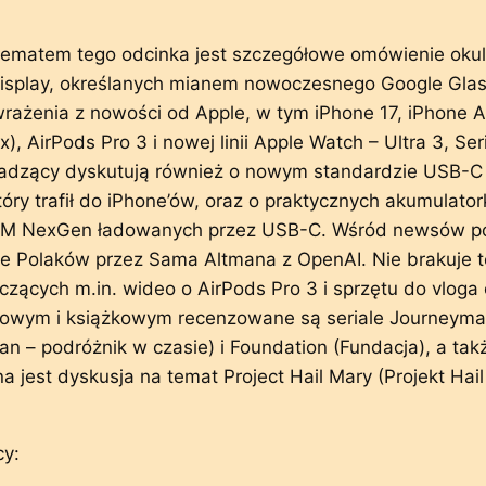
ematem tego odcinka jest szczegółowe omówienie oku
isplay, określanych mianem nowoczesnego Google Glas
rażenia z nowości od Apple, w tym iPhone 17, iPhone Ai
), AirPods Pro 3 i nowej linii Apple Watch – Ultra 3, Seri
adzący dyskutują również o nowym standardzie USB-C
który trafił do iPhone’ów, oraz o praktycznych akumulato
 NexGen ładowanych przez USB-C. Wśród newsów po
e Polaków przez Sama Altmana z OpenAI. Nie brakuje t
zących m.in. wideo o AirPods Pro 3 i sprzętu do vloga 
lmowym i książkowym recenzowane są seriale Journeym
n – podróżnik w czasie) i Foundation (Fundacja), a tak
 jest dyskusja na temat Project Hail Mary (Projekt Hail
y: