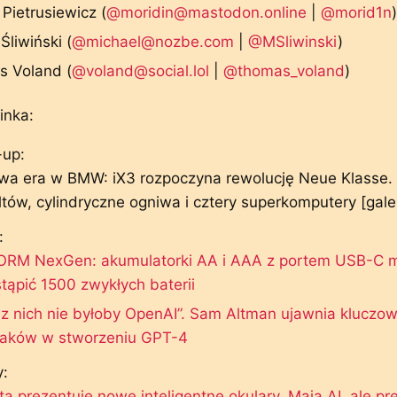
Pietrusiewicz (
@moridin@mastodon.online
|
@morid1n
)
Śliwiński (
@michael@nozbe.com
|
@MSliwinski
)
 Voland (
@voland@social.lol
|
@thomas_voland
)
inka:
-up:
wa era w BMW: iX3 rozpoczyna rewolucję Neue Klasse.
tów, cylindryczne ogniwa i cztery superkomputery [gale
:
ORM NexGen: akumulatorki AA i AAA z portem USB-C 
tąpić 1500 zwykłych baterii
z nich nie byłoby OpenAI”. Sam Altman ujawnia kluczow
laków w stworzeniu GPT-4
:
a prezentuje nowe inteligentne okulary. Mają AI, ale pr