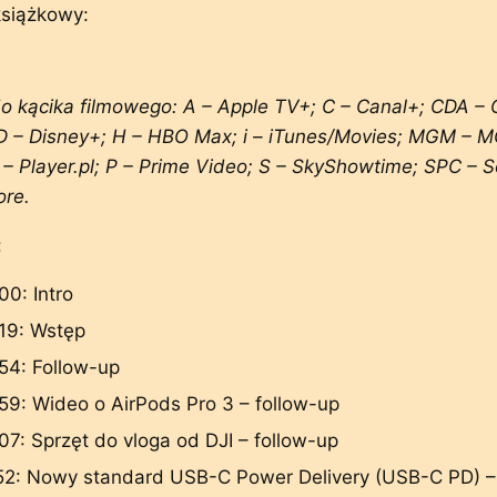
książkowy:
o kącika filmowego: A – Apple TV+; C – Canal+; CDA –
D – Disney+; H – HBO Max; i – iTunes/Movies; MGM – 
Y – Player.pl; P – Prime Video; S – SkyShowtime; SPC – 
ore.
:
00: Intro
19: Wstęp
54: Follow-up
59: Wideo o AirPods Pro 3 – follow-up
07: Sprzęt do vloga od DJI – follow-up
52: Nowy standard USB-C Power Delivery (USB-C PD) –