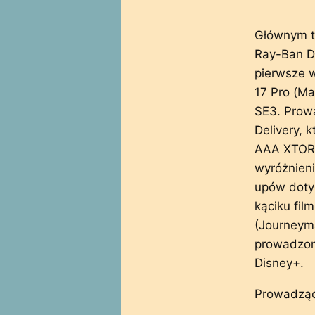
Głównym t
Ray-Ban D
pierwsze w
17 Pro (Max
SE3. Prow
Delivery, 
AAA XTORM
wyróżnieni
upów dotyc
kąciku fi
(Journeyma
prowadzona
Disney+.
Prowadząc