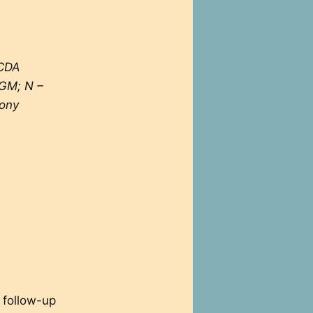
 CDA
MGM; N –
Sony
 follow-up