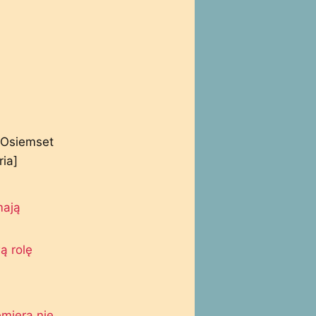
 Osiemset
ria]
mają
ą rolę
emiera nie