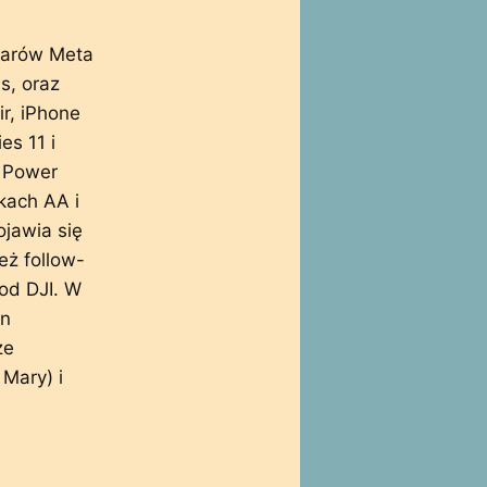
larów Meta
s, oraz
r, iPhone
es 11 i
 Power
rkach AA i
jawia się
eż follow-
od DJI. W
an
że
 Mary) i