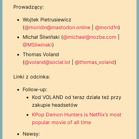
Prowadzący:
Wojtek Pietrusiewicz
(
@moridin@mastodon.online
|
@morid1n
)
Michał Śliwiński (
@michael@nozbe.com
|
@MSliwinski
)
Thomas Voland
(
@voland@social.lol
|
@thomas_voland
)
Linki z odcinka:
Follow-up:
Kod VOLAND od teraz działa też przy
zakupie headsetów
KPop Demon Hunters is Netflix’s most
popular movie of all time
Newsy: