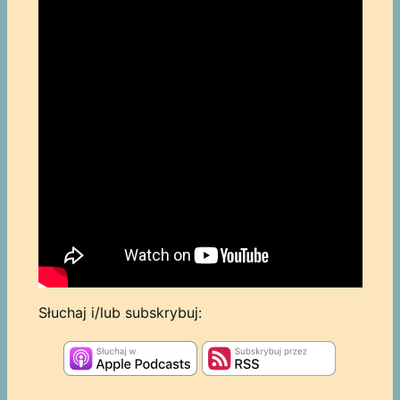
Słuchaj i/lub subskrybuj: