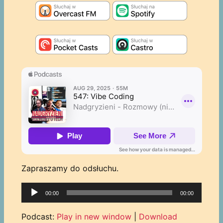
Zapraszamy do odsłuchu.
Odtwarzacz
00:00
00:00
plików
dźwiękowych
Podcast:
Play in new window
|
Download