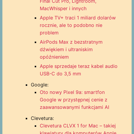
Final Cut Pro, Lightroom,
MacWhisper i innych
Apple TV+ traci 1 miliard dolarów
rocznie, ale to podobno nie
problem
AirPods Max z bezstratnym
dźwiękiem i ultraniskim
opóźnieniem
Apple sprzedaje teraz kabel audio
USB-C do 3,5 mm
Google:
Oto nowy Pixel 9a: smartfon
Google w przystępnej cenie z
zaawansowanymi funkcjami AI
Clevetura:
Clevetura CLVX 1 for Mac – takiej
klawiatury dla komputerów Apple