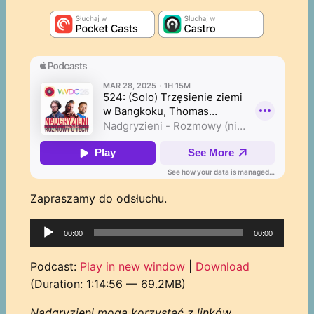
Zapraszamy do odsłuchu.
Odtwarzacz
00:00
00:00
plików
dźwiękowych
Podcast:
Play in new window
|
Download
(Duration: 1:14:56 — 69.2MB)
Nadgryzieni mogą korzystać z linków