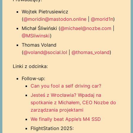
Wojtek Pietrusiewicz
(
@moridin@mastodon.online
|
@morid1n
)
Michał Śliwiński (
@michael@nozbe.com
|
@MSliwinski
)
Thomas Voland
(
@voland@social.lol
|
@thomas_voland
)
Linki z odcinka:
Follow-up:
Can you fool a self driving car?
Jesteś z Wrocławia? Wpadaj na
spotkanie z Michałem, CEO Nozbe do
zarządzania projektami
We finally beat Apple’s M4 SSD
FlightStation 2025: