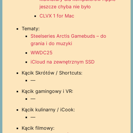
jeszcze chyba nie było
CLVX 1 for Mac
Tematy:
Steelseries Arctis Gamebuds – do
grania i do muzyki
WWDC25
iCloud na zewnętrznym SSD
Kącik Skrótów / Shortcuts:
—
Kącik gamingowy i VR:
—
Kącik kulinarny / iCook:
—
Kącik filmowy: