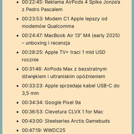
00:22:45: Reklama AirPods 4 Spike Jonze’a
z Pedro Pascalem
00:23:53: Modem C1 Apple lepszy od
modemów Qualcomma
00:24:47: MacBook Air 13” M4 (early 2025)
– unboxing i recenzja
00:28:25: Apple TV+ traci 1 mld USD
rocznie
00:31:46: AirPods Max z bezstratnym
dźwiękiem i ultraniskim opóźnieniem
00:33:23: Apple sprzedaje kabel USB-C do
3,5 mm
00:34:34: Google Pixel 9a
00:36:53: Clevetura CLVX 1 for Mac
00:43:00: Steelseries Arctis Gamebuds
00:47:19: WWDC25