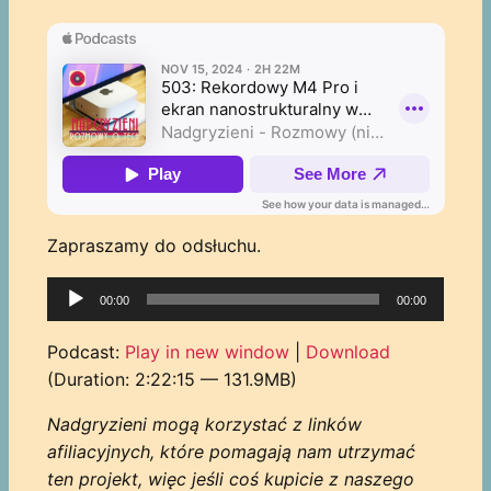
Zapraszamy do odsłuchu.
Odtwarzacz
00:00
00:00
plików
dźwiękowych
Podcast:
Play in new window
|
Download
(Duration: 2:22:15 — 131.9MB)
Nadgryzieni mogą korzystać z linków
afiliacyjnych, które pomagają nam utrzymać
ten projekt, więc jeśli coś kupicie z naszego