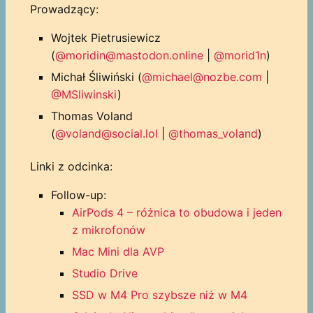
Prowadzący:
Wojtek Pietrusiewicz
(
@moridin@mastodon.online
|
@morid1n
)
Michał Śliwiński (
@michael@nozbe.com
|
@MSliwinski
)
Thomas Voland
(
@voland@social.lol
|
@thomas_voland
)
Linki z odcinka:
Follow-up:
AirPods 4 – różnica to obudowa i jeden
z mikrofonów
Mac Mini dla AVP
Studio Drive
SSD w M4 Pro szybsze niż w M4