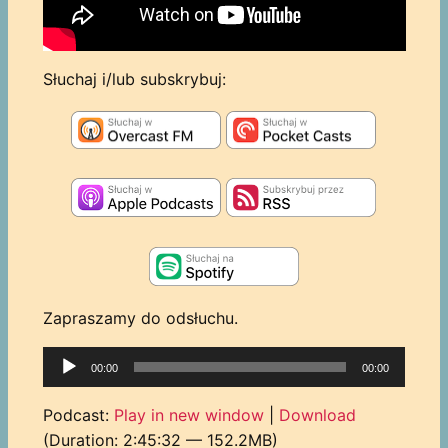
Słuchaj i/lub subskrybuj:
Zapraszamy do odsłuchu.
Odtwarzacz
00:00
00:00
plików
dźwiękowych
Podcast:
Play in new window
|
Download
(Duration: 2:45:32 — 152.2MB)