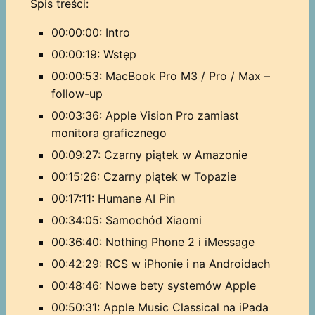
Spis treści:
00:00:00: Intro
00:00:19: Wstęp
00:00:53: MacBook Pro M3 / Pro / Max –
follow-up
00:03:36: Apple Vision Pro zamiast
monitora graficznego
00:09:27: Czarny piątek w Amazonie
00:15:26: Czarny piątek w Topazie
00:17:11: Humane AI Pin
00:34:05: Samochód Xiaomi
00:36:40: Nothing Phone 2 i iMessage
00:42:29: RCS w iPhonie i na Androidach
00:48:46: Nowe bety systemów Apple
00:50:31: Apple Music Classical na iPada