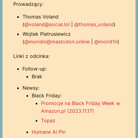
Prowadzący:
Thomas Voland
(
@voland@social.lol
|
@thomas_voland
)
Wojtek Pietrusiewicz
(
@moridin@mastodon.online
|
@morid1n
)
Linki z odcinka:
Follow-up:
Brak
Newsy:
Black Friday:
Promocje na Black Friday Week w
Amazon.pl (2023.11.17)
Topaz
Humane AI Pin