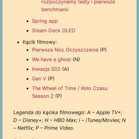
rozpoczynamy testy i pierwsze
benchmarki
Spring app
Steam Deck OLED
Kącik filmowy:
Pierwsza Noc Oczyszczenia
(P)
We have a ghost
(N)
Inwazja S02
(A)
Gen V
(P)
The Wheel of Time / Koło Czasu
Season 2
(P)
Legenda do kącika filmowego: A – Apple TV+;
D – Disney+; H – HBO Max; i – iTunes/Movies; N
– Netflix; P – Prime Video.