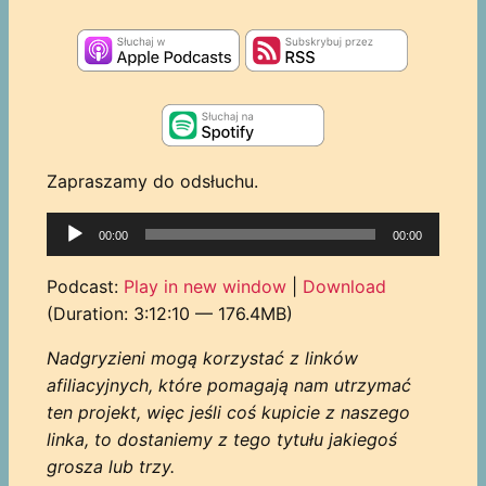
Zapraszamy do odsłuchu.
Odtwarzacz
00:00
00:00
plików
dźwiękowych
Podcast:
Play in new window
|
Download
(Duration: 3:12:10 — 176.4MB)
Nadgryzieni mogą korzystać z linków
afiliacyjnych, które pomagają nam utrzymać
ten projekt, więc jeśli coś kupicie z naszego
linka, to dostaniemy z tego tytułu jakiegoś
grosza lub trzy.