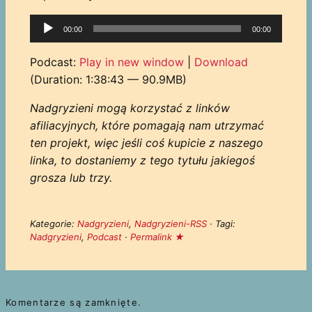
Odtwarzacz
00:00
00:00
plików
dźwiękowych
Podcast:
Play in new window
|
Download
(Duration: 1:38:43 — 90.9MB)
Nadgryzieni mogą korzystać z linków
afiliacyjnych, które pomagają nam utrzymać
ten projekt, więc jeśli coś kupicie z naszego
linka, to dostaniemy z tego tytułu jakiegoś
grosza lub trzy.
Kategorie:
Nadgryzieni
,
Nadgryzieni-RSS
· Tagi:
Nadgryzieni
,
Podcast
·
Permalink ★
Komentarze są zamknięte.