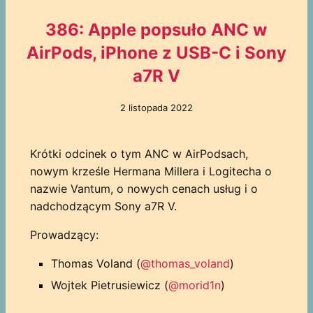
386: Apple popsuło ANC w
AirPods, iPhone z USB-C i Sony
a7R V
2 listopada 2022
Krótki odcinek o tym ANC w AirPodsach,
nowym krześle Hermana Millera i Logitecha o
nazwie Vantum, o nowych cenach usług i o
nadchodzącym Sony a7R V.
Prowadzący:
Thomas Voland (
@thomas_voland
)
Wojtek Pietrusiewicz (
@morid1n
)