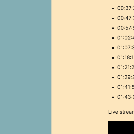
00:37:
00:47:
00:57:
01:02:
01:07:
01:18:1
01:21:
01:29:2
01:41:
01:43:
Live strea