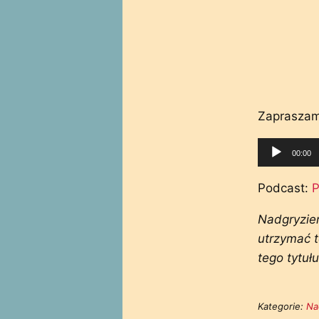
Zapraszam
Odtwarza
00:00
plików
dźwiękow
Podcast:
P
Nadgryzien
utrzymać t
tego tytułu
Kategorie:
Na