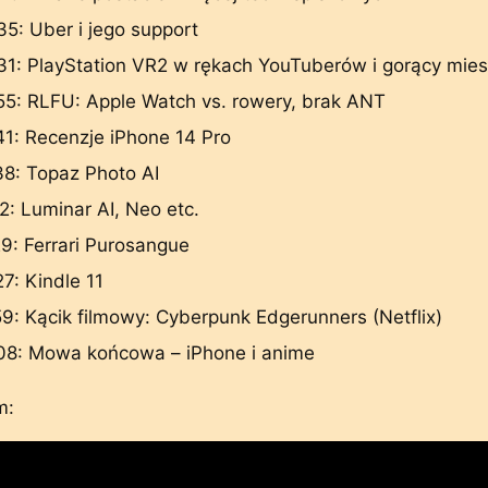
35: Uber i jego support
31: PlayStation VR2 w rękach YouTuberów i gorący mies
55: RLFU: Apple Watch vs. rowery, brak ANT
41: Recenzje iPhone 14 Pro
38: Topaz Photo AI
2: Luminar AI, Neo etc.
29: Ferrari Purosangue
7: Kindle 11
59: Kącik filmowy: Cyberpunk Edgerunners (Netflix)
08: Mowa końcowa – iPhone i anime
m: