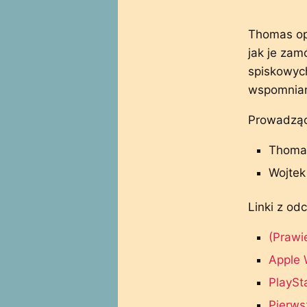
Thomas opo
jak je zam
spiskowych
wspomnian
Prowadząc
Thomas
Wojtek 
Linki z odc
(Prawi
Apple 
PlaySt
Pierws