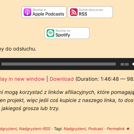
y do odsłuchu.
cz
00:00
ych
lay in new window
|
Download
(Duration: 1:46:48 — 9
i mogą korzystać z linków afiliacyjnych, które pomaga
en projekt, więc jeśli coś kupicie z naszego linka, to do
 jakiegoś grosza lub trzy.
dgryzieni
,
Nadgryzieni-RSS
· Tagi:
Nadgryzieni
,
Podcast
·
Permalink ★