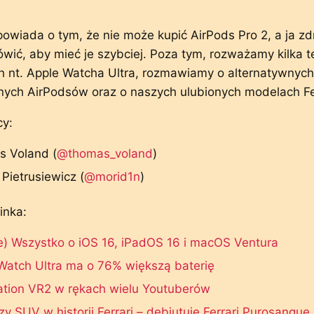
wiada o tym, że nie może kupić AirPods Pro 2, a ja z
ówić, aby mieć je szybciej. Poza tym, rozważamy kilka te
 nt. Apple Watcha Ultra, rozmawiamy o alternatywnych
ych AirPodsów oraz o naszych ulubionych modelach Fer
y:
 Voland (
@thomas_voland
)
Pietrusiewicz (
@morid1n
)
inka:
e) Wszystko o iOS 16, iPadOS 16 i macOS Ventura
Watch Ultra ma o 76% większą baterię
ation VR2 w rękach wielu Youtuberów
zy SUV w historii Ferrari – debiutuje Ferrari Purosangue