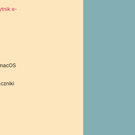
tnik e-
i macOS
czniki