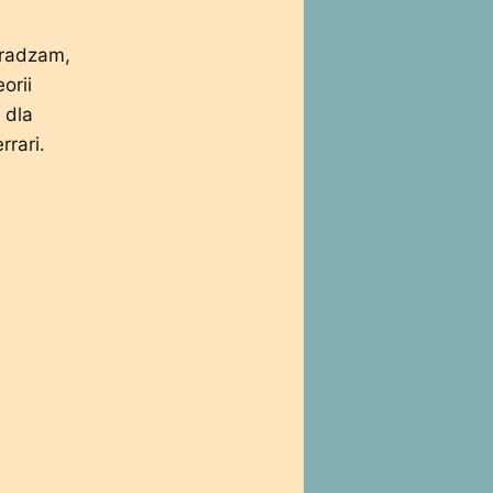
dradzam,
orii
 dla
rari.