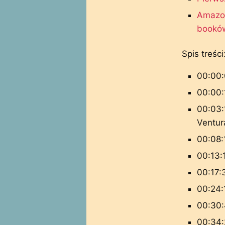
Amazon
bookó
Spis treści
00:00:
00:00:
00:03:
Ventur
00:08:
00:13:
00:17:
00:24:
00:30:
00:34: