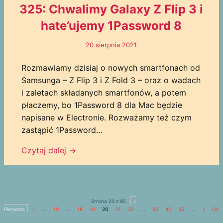
325: Chwalimy Galaxy Z Flip 3 i
hate’ujemy 1Password 8
20 sierpnia 2021
Rozmawiamy dzisiaj o nowych smartfonach od
Samsunga – Z Flip 3 i Z Fold 3 – oraz o wadach
i zaletach składanych smartfonów, a potem
płaczemy, bo 1Password 8 dla Mac będzie
napisane w Electronie. Rozważamy też czym
zastąpić 1Password…
Czytaj dalej →
Strona 20 z 85
«
Pierwsza
«
...
10
...
18
19
20
21
22
...
30
40
50
...
»
Osta
»