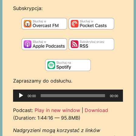
Subskrypcja:
Zapraszamy do odsłuchu.
Odtwarzacz
00:00
00:00
plików
dźwiękowych
Podcast:
Play in new window
|
Download
(Duration: 1:44:16 — 95.8MB)
Nadgryzieni mogą korzystać z linków