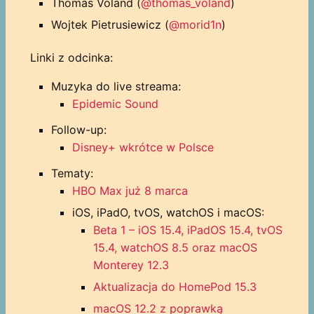
Thomas Voland (
@thomas_voland
)
Wojtek Pietrusiewicz (
@morid1n
)
Linki z odcinka:
Muzyka do live streama:
Epidemic Sound
Follow-up:
Disney+ wkrótce w Polsce
Tematy:
HBO Max już 8 marca
iOS, iPadO, tvOS, watchOS i macOS:
Beta 1 – iOS 15.4, iPadOS 15.4, tvOS
15.4, watchOS 8.5 oraz macOS
Monterey 12.3
Aktualizacja do HomePod 15.3
macOS 12.2 z poprawką