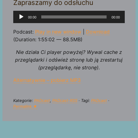
Zapraszamy do odsłuchu
Odtwarzacz
00:00
00:00
plików
dźwiękowych
Podcast:
Play in new window
|
Download
(Duration: 1:55:02 — 88.5MB)
Nie działa Ci player powyżej? Wywal cache z
przeglądarki i odśwież stronę lub ją zrestartuj
(przeglądarkę, nie stronę).
Alternatywnie – pobierz MP3
Kategorie:
PADcast
,
PADcast-RSS
· Tagi:
PADcast
·
Permalink ★