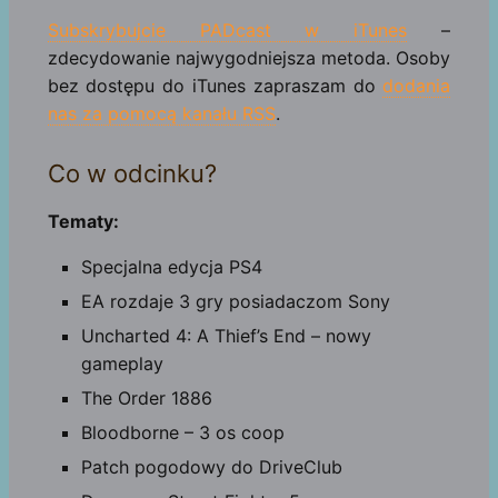
Subskrybujcie PADcast w iTunes
–
zdecydowanie najwygodniejsza metoda. Osoby
bez dostępu do iTunes zapraszam do
dodania
nas za pomocą kanału RSS
.
Co w odcinku?
Tematy:
Specjalna edycja PS4
EA rozdaje 3 gry posiadaczom Sony
Uncharted 4: A Thief’s End – nowy
gameplay
The Order 1886
Bloodborne – 3 os coop
Patch pogodowy do DriveClub