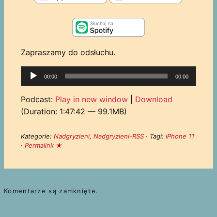
Zapraszamy do odsłuchu.
Odtwarzacz
00:00
00:00
plików
dźwiękowych
Podcast:
Play in new window
|
Download
(Duration: 1:47:42 — 99.1MB)
Kategorie:
Nadgryzieni
,
Nadgryzieni-RSS
· Tagi:
iPhone 11
·
Permalink ★
Komentarze są zamknięte.