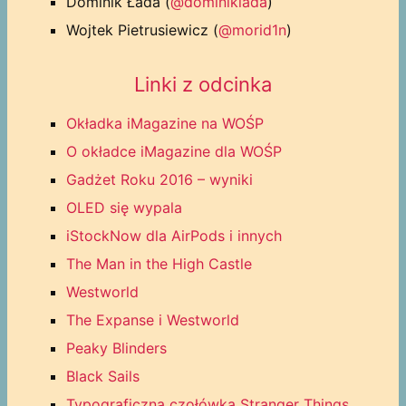
Dominik Łada (
@dominiklada
)
Wojtek Pietrusiewicz (
@morid1n
)
Linki z odcinka
Okładka iMagazine na WOŚP
O okładce iMagazine dla WOŚP
Gadżet Roku 2016 – wyniki
OLED się wypala
iStockNow dla AirPods i innych
The Man in the High Castle
Westworld
The Expanse i Westworld
Peaky Blinders
Black Sails
Typograficzna czołówka Stranger Things