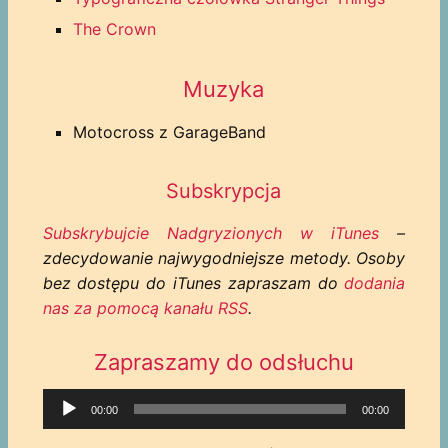
The Crown
Muzyka
Motocross z GarageBand
Subskrypcja
Subskrybujcie Nadgryzionych w iTunes
–
zdecydowanie najwygodniejsze metody. Osoby
bez dostępu do iTunes zapraszam do
dodania
nas za pomocą kanału RSS
.
Zapraszamy do odsłuchu
Odtwarzacz
00:00
00:00
plików