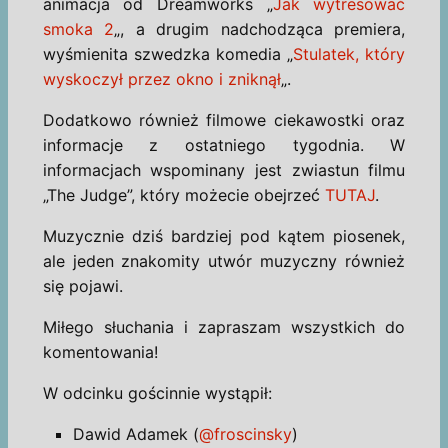
animacja od Dreamworks „
Jak wytresować
smoka 2
„, a drugim nadchodząca premiera,
wyśmienita szwedzka komedia „
Stulatek, który
wyskoczył przez okno i zniknął
„.
Dodatkowo również filmowe ciekawostki oraz
informacje z ostatniego tygodnia. W
informacjach wspominany jest zwiastun filmu
„The Judge”, który możecie obejrzeć
TUTAJ
.
Muzycznie dziś bardziej pod kątem piosenek,
ale jeden znakomity utwór muzyczny również
się pojawi.
Miłego słuchania i zapraszam wszystkich do
komentowania!
W odcinku gościnnie wystąpił:
Dawid Adamek (
@froscinsky
)