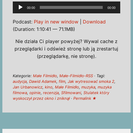
Odtwarzacz
00:00
00:00
plików
dźwiękowych
Podcast:
Play in new window
|
Download
(Duration: 1:10:41 — 71.1MB)
Nie działa Ci player powyżej? Wywal cache z
przeglądarki i odśwież stronę lub ją zrestartuj
(przeglądarkę, nie stronę).
Kategorie:
Małe Filmidło
,
Małe-Filmidło-RSS
· Tagi:
audycja
,
Dawid Adamek
,
film
,
Jak wytresować smoka 2
,
Jan Urbanowicz
,
kino
,
Małe Filmidło
,
muzyka
,
muzyka
filmowa
,
opinie
,
recenzja
,
Sfilmowani
,
Stulatek który
wyskoczył przez okno i zniknął
·
Permalink ★