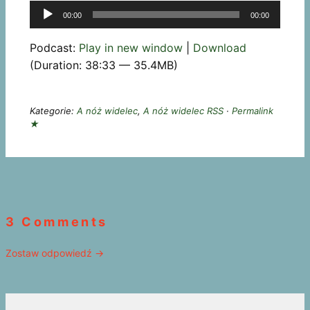
Odtwarzacz
00:00
00:00
plików
dźwiękowych
Podcast:
Play in new window
|
Download
(Duration: 38:33 — 35.4MB)
Kategorie:
A nóż widelec
,
A nóż widelec RSS
·
Permalink
★
3 Comments
Zostaw odpowiedź →