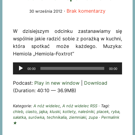
·
Brak komentarzy
30 września 2012
W dzisiejszym odcinku zastanawiamy się
wspólnie jakie radzić sobie z porażką w kuchni,
która spotkać może każdego. Muzyka:
Hemiola „Hemiola-Foxtrot”
Odtwarzacz
00:00
00:00
plików
dźwiękowych
Podcast:
Play in new window
|
Download
(Duration: 40:10 — 36.9MB)
Kategorie:
A nóż widelec
,
A nóż widelec RSS
· Tagi:
chleb
,
ciasto
,
jajka
,
kluski
,
kotlety
,
naleśniki
,
placek
,
ryba
,
sałatka
,
surówka
,
technikalia
,
ziemniaki
,
zupa
·
Permalink
★